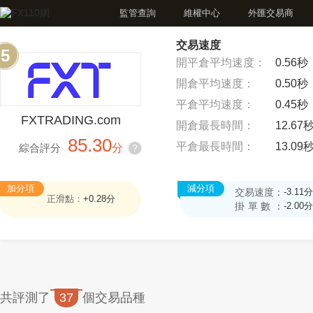
監管查詢
維權中心
外匯交易商
交易速度
5
開平倉平均速度：
0.56秒
開倉平均速度：
0.50秒
平倉平均速度：
0.45秒
FXTRADING.com
開倉最長時間：
12.67
85.30
平倉最長時間：
13.09
綜合評分
分
?
加分項
減分項
交易速度：
-3.11分
正滑點：
+0.28分
掛單數：
-2.00分
共評測了
37
個交易品種