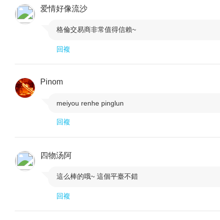
爱情好像流沙
格倫交易商非常值得信賴~

回複
Pinom
meiyou renhe pinglun

回複
四物汤阿
這么棒的哦~ 這個平臺不錯

回複