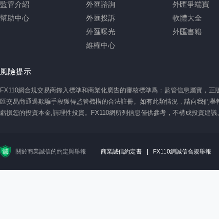
監管介紹
外匯諮詢
外匯爭端寶
幫助中心
外匯投訴
軟體大全
外匯曝光
外匯書籍
維權中心
風險提示
FX110網合規交易商錄入標準和商業化廣告的審核標準爲：監管信息屬實，
匯交易商通過欺騙手段獲得監管機構的合法註冊。如有此類情況，請向我們舉報
虧損您的投資本金,請理性投資。FX110網所列信息僅供參考，不構成投資建
關於商業誠信的約定與舉報
商業誠信約定書
|
FX110網誠信合規舉報