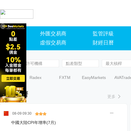
外匯交易商
監管評級
首頁
虛假交易商
財經日曆
選平臺
許可機構
點差類型
最大槓桿
較小成本
Radex
FXTM
EasyMarkets
AVATrad
Markets
財經日曆

更多
---
08-09 09:30
中國大陸CPI年增率(7月)