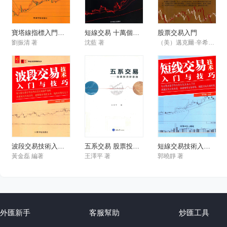
寶塔線指標入門與實戰精解
短線交易 十萬個為什么
股票交易入門
劉振清 著
沈藍 著
（美）邁克爾·辛希爾 著；劉夢茵，陸曉吟 譯
波段交易技術入門與技巧
五系交易 股票投資新思路
短線交易技術入門與技巧
黃金磊 編著
王澤平 著
郭曉靜 著
外匯新手
客服幫助
炒匯工具