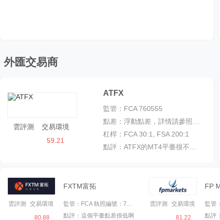
外匯交易商
ATFX
監管：
FCA 760555
點差：
浮動點差，詳情請參照點差表
雲評測
交易環境
杠桿：
FCA 30:1, FSA 200:1
56
59.21
點評：
ATFX的MT4平臺很不錯，報價即時，掛單交易也很方便、無滑點。而且入金僅100美元，會一直在他們平臺交易。
FXTM富拓
FP 
雲評測
交易環境
監管：
FCA 執照編號：777911;CYSEC 185/12; IFSC/60/345/TS/16
雲評測
交易環境
監管
點評：
這個平臺點差很低啊
點評
11
10
80.88
81.22