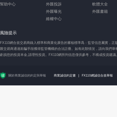
幫助中心
外匯投訴
軟體大全
外匯曝光
外匯書籍
維權中心
風險提示
FX110網合規交易商錄入標準和商業化廣告的審核標準爲：監管信息屬實，
匯交易商通過欺騙手段獲得監管機構的合法註冊。如有此類情況，請向我們舉報
虧損您的投資本金,請理性投資。FX110網所列信息僅供參考，不構成投資建
關於商業誠信的約定與舉報
商業誠信約定書
|
FX110網誠信合規舉報