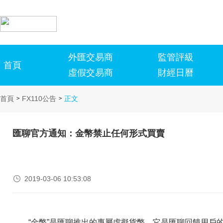
外匯交易商
監管評級
首頁
虛假交易商
財經日曆
首頁
FX110公告
正文
>
>
匯聊官方通知：金幣禁止任何形式買賣

2019-03-06 10:53:08
“金幣”是匯聊推出的專屬虛擬貨幣，它是匯聊回饋用戶