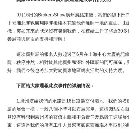
9月16日的BrokersShow廣州展結束後，我們的
手裡湘北隊戰勝翔陽隊後櫻木花道他們癱睡一地的畫面。由
機，突如其來的狀況沒有嚇倒我們，在連續工作了將近30
參展商與網友的支持和理解！
這次廣州展的報名人數超過了
6
月在上海中心大廈的記
龍，秩序井然，相對於其他廣州和深圳外匯展的門可羅雀，
持，我們今後也將加大對於廣東地區網友活動的支持力度。
下面給大家通報此次事件的詳細情況：
1.廣州塔給我們的承諾是16日凌晨交付場地，我們的
廈的展會一樣，一般八個小時可以布展完畢。這樣9點左右
算沒有料想到廣州塔的官僚主義和不負責任差點毀了這場展
束，這還是我們的所有工作人員幫著搬東西撤場才爭取到的