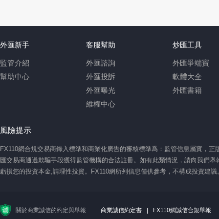
外匯新手
客服幫助
炒匯工具
監管介紹
外匯諮詢
外匯爭端寶
幫助中心
外匯投訴
軟體大全
外匯曝光
外匯書籍
維權中心
風險提示
FX110網合規交易商錄入標準和商業化廣告的審核標準爲：監管信息屬實，
匯交易商通過欺騙手段獲得監管機構的合法註冊。如有此類情況，請向我們舉報
虧損您的投資本金,請理性投資。FX110網所列信息僅供參考，不構成投資建
關於商業誠信的約定與舉報
商業誠信約定書
|
FX110網誠信合規舉報