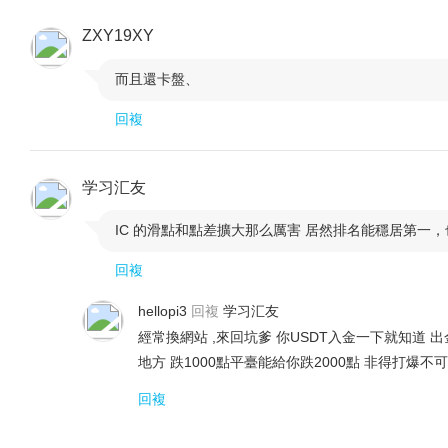
ZXY19XY
而且還卡盤、

回複
学习汇友
IC 的滑點和點差擴大那么厲害 居然排名能穩居第一

回複
hellopi3
回複
学习汇友
經常換網站 ,來回坑爹 你USDT入金一下就知道 
地方 跌1000點平臺能給你跌2000點 非得打爆不可
回複