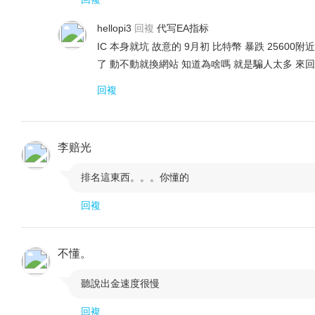
hellopi3
回複
代写EA指标
IC 本身就坑 故意的 9月初 比特幣 暴跌 25600
了 動不動就換網站 知道為啥嗎 就是騙人太多 來
回複
李赔光
排名這東西。。。你懂的

回複
不懂。
聽說出金速度很慢

回複