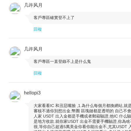
几许风月
客戶專區確實登不上了

回複
几许风月
客戶專區一直登錄不上是什么鬼

回複
hellopi3
大家看看IC 和丑惡嘴臉 ,1.為什么每個月都換網站,就

審核不過你別想出金,幣圈 區塊鏈都是透明的 自己不會查
人家 USDT 出入金都是手機或者郵箱驗證,他IC 什
是地方收款.就你家USDT 出金不需要手機驗證,你
很,等你自己超過5萬美金你看你能出金不,尤其USDT