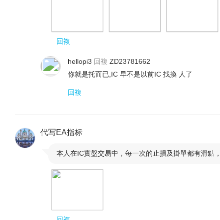
回複
hellopi3
回複
ZD23781662
你就是托而已,IC 早不是以前IC 找換 人了
回複
代写EA指标
本人在IC實盤交易中，每一次的止損及掛單都有滑點，

回複