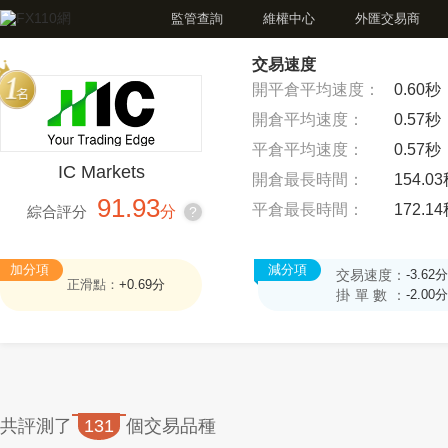
監管查詢
維權中心
外匯交易商
交易速度
開平倉平均速度：
0.60秒
開倉平均速度：
0.57秒
平倉平均速度：
0.57秒
IC Markets
開倉最長時間：
154.0
91.93
平倉最長時間：
172.1
綜合評分
分
?
加分項
減分項
交易速度：
-3.62分
正滑點：
+0.69分
掛單數：
-2.00分
共評測了
131
個交易品種