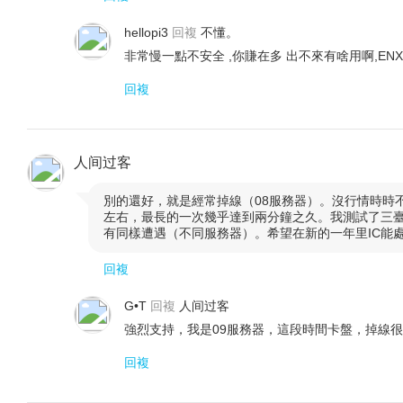
hellopi3
回複
不懂。
非常慢一點不安全 ,你賺在多 出不來有啥用啊,EN
回複
人间过客
別的還好，就是經常掉線（08服務器）。沒行情時時

左右，最長的一次幾乎達到兩分鐘之久。我測試了三
有同樣遭遇（不同服務器）。希望在新的一年里IC能
回複
G•T
回複
人间过客
強烈支持，我是09服務器，這段時間卡盤，掉線
回複