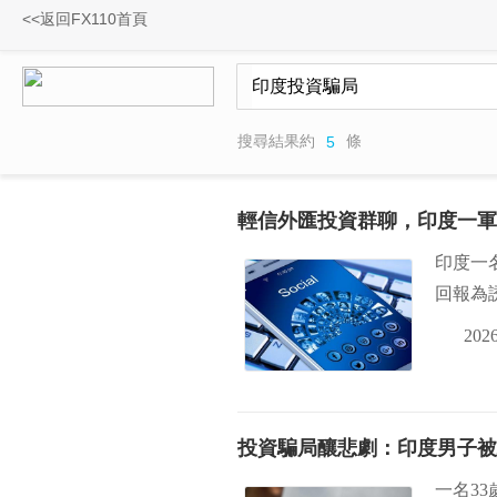
<<返回FX110首頁
搜尋結果約
條
5
輕信外匯投資群聊，印度一軍
印度一
回報為
2026
投資騙局釀悲劇：印度男子被
一名33