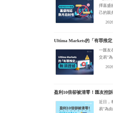
擇嘉盛
己的親
2026
Ultima Markets的「
一匯友在
交易”
2026
盈利10倍卻被清零！匯友控訴Ha
近日，有
易”為