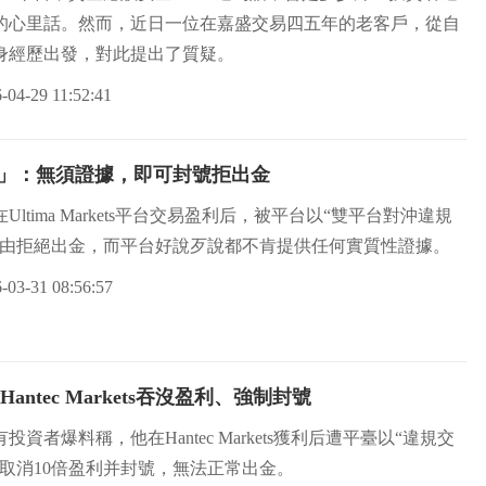
的心里話。然而，近日一位在嘉盛交易四五年的老客戶，從自
身經歷出發，對此提出了質疑。
-04-29 11:52:41
有罪推定」：無須證據，即可封號拒出金
Ultima Markets平台交易盈利后，被平台以“雙平台對沖違規
為由拒絕出金，而平台好說歹說都不肯提供任何實質性證據。
-03-31 08:56:57
ntec Markets吞沒盈利、強制封號
投資者爆料稱，他在Hantec Markets獲利后遭平臺以“違規交
由取消10倍盈利并封號，無法正常出金。