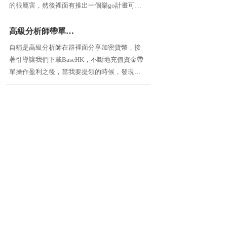
的很厲害，然後裡面有推出一個樂go計畫可以
賺錢，只要一點本金投資就可以有非常高的獲
利，看了很久真的很心動被說服先是投資了1萬
高級分析師帶單操作要我們下載的BaseHK是詐騙不能提領
多塊，但後面卻無法出金，這個是他
自稱是高級分析師在群裡面分享加密貨幣，接
著引導讓我們下載BaseHK，不斷地充值資金帶
單操作盈利之後，當我要提領的時候，發現根
本提領不了，這就是一個騙局，詐騙