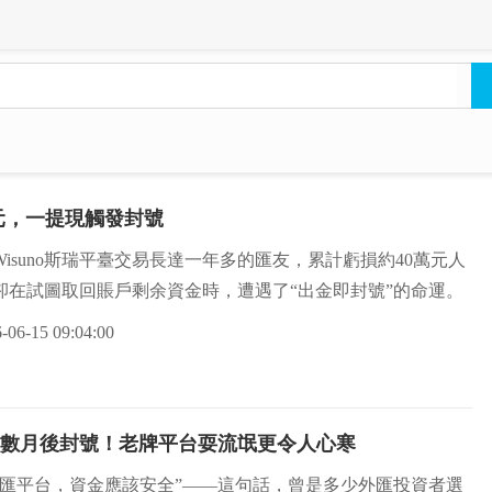
萬元，一提現觸發封號
Wisuno斯瑞平臺交易長達一年多的匯友，累計虧損約40萬元人
卻在試圖取回賬戶剩余資金時，遭遇了“出金即封號”的命運。
-06-15 09:04:00
拖延數月後封號！老牌平台耍流氓更令人心寒
外匯平台，資金應該安全”——這句話，曾是多少外匯投資者選