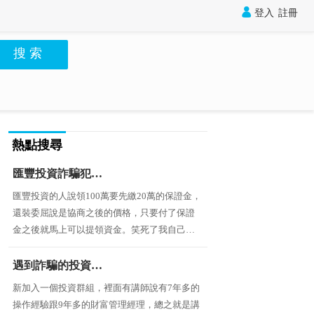

登入
註冊
搜 索
熱點搜尋
匯豐投資詐騙犯，要繳保證金不然就扣著不給錢
匯豐投資的人說領100萬要先繳20萬的保證金，
還裝委屈說是協商之後的價格，只要付了保證
金之後就馬上可以提領資金。笑死了我自己的
錢要領出還要銀行審核？還要財務同意？所有
人都是一夥的詐騙犯
遇到詐騙的投資群組，用樂go計劃誘騙投資
新加入一個投資群組，裡面有講師說有7年多的
操作經驗跟9年多的財富管理經理，總之就是講