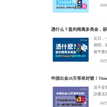
2026
憑什么？盈利兩萬多美金，卻被R
近日，一
期間，賬
被平臺
2025
申請出金20天等來封號！Thin
這不是孤
訴重災
2025