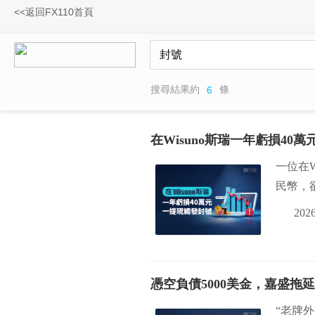
<<返回FX110首頁
搜尋結果約
條
6
在Wisuno斯瑞一年虧損40
一位在
民幣，
2026
憑空負債5000美金，嘉盛
“老牌