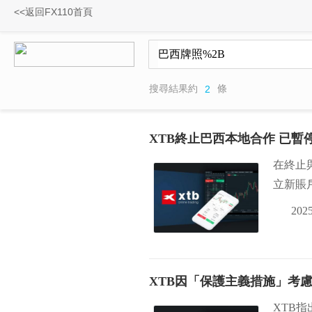
<<返回FX110首頁
搜尋結果約
條
2
XTB終止巴西本地合作 已暫
在終止與
立新賬
2025
XTB因「保護主義措施」考
XTB