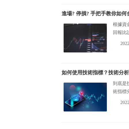
進場? 停損? 手把手教你如
根據資
回報比
2022
如何使用技術指標？技術分析
到底是
術指標
2022