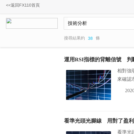
<<返回FX110首頁
搜尋結果約
條
38
運用RSI指標的背離信號 
相對強
來確認
2020
看準光頭光腳線 用對了盈利
看準光