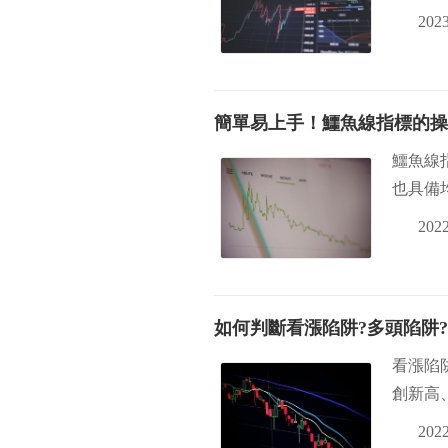
2023
簡單易上手！鱷魚線指標的操
鱷魚線
也具備
2022
如何判斷看漲陷阱?多頭陷阱?
看漲陷
創新高
2022