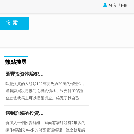

登入
註冊
搜 索
熱點搜尋
匯豐投資詐騙犯，要繳保證金不然就扣著不給錢
匯豐投資的人說領100萬要先繳20萬的保證金，
還裝委屈說是協商之後的價格，只要付了保證
金之後就馬上可以提領資金。笑死了我自己的
錢要領出還要銀行審核？還要財務同意？所有
人都是一夥的詐騙犯
遇到詐騙的投資群組，用樂go計劃誘騙投資
新加入一個投資群組，裡面有講師說有7年多的
操作經驗跟9年多的財富管理經理，總之就是講