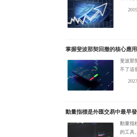
2019
掌握斐波那契回撤的核心應用
斐波那
不了這
2023
動量指標是外匯交易中最早發
動量指
的工具