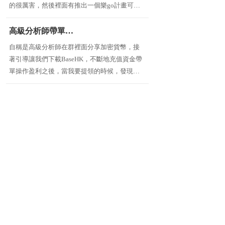
的很厲害，然後裡面有推出一個樂go計畫可以
賺錢，只要一點本金投資就可以有非常高的獲
利，看了很久真的很心動被說服先是投資了1萬
高級分析師帶單操作要我們下載的BaseHK是詐騙不能提領
多塊，但後面卻無法出金，這個是他
自稱是高級分析師在群裡面分享加密貨幣，接
著引導讓我們下載BaseHK，不斷地充值資金帶
單操作盈利之後，當我要提領的時候，發現根
本提領不了，這就是一個騙局，詐騙