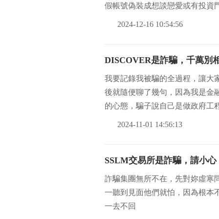
假帳號偽裝成想談戀愛或有投資
2024-12-16 10:54:56
DISCOVER是詐騙，千萬別
我要記錄我被騙的全過程，讓大
後就隨便聊了幾句，因為我是金
的心態，騙子說自己是做政府工
聊，能聊下去就開
2024-11-01 14:56:13
SSLM交易所是詐騙，請小心
詐騙集團無所不在，先對妳虛寒
一聽到見面他們就怕，因為根本不敢
一去不回