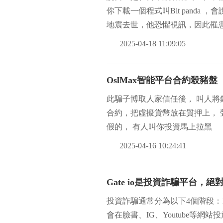
你下載一個程式叫Bit pand
地震去世，他恐懼視訊，因此罹
力撐過
2025-04-18 11:09:05
OslMax智能平台合約殺豬盤
此騙子博取人家信任後， 叫人將錢
合約，把虛擬貨幣放在質押上， 
假的， 有人叫你投資馬上拉黑
2025-04-16 10:24:41
Gate io是投資詐騙平台，
投資詐騙通常分為以下4個階段：
會在臉書、IG、Youtube等