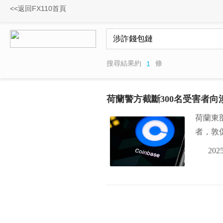
<<返回FX110首頁
搜尋結果約
條
1
荷蘭警方截斷300名受害者向涉詐
荷蘭東
者，敦
2025