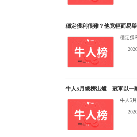
穩定獲利很難？他竟輕而易舉
穩定獲
2020
牛人5月總榜出爐 冠軍以一
牛人5
2020