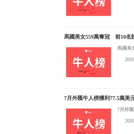
馬國美女559萬奪冠 前10名賺
馬國美女
2019
7月外匯牛人榜獲利77.5萬
7月外
2020