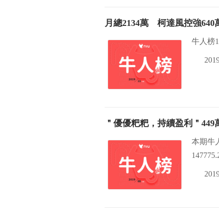
月總2134萬 柯達風控強64
牛人榜1
2019
＂優優粑粑，持續盈利＂449
本期牛
1477
2019