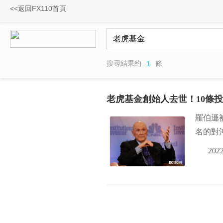
<<返回FX110首頁
搜尋結果約
條
1
老虎基金創始人去世！10條
羅伯遜
名的對沖
2022