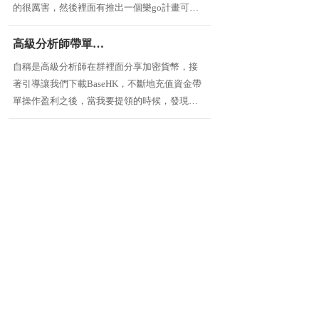
的很厲害，然後裡面有推出一個樂go計畫可以
賺錢，只要一點本金投資就可以有非常高的獲
利，看了很久真的很心動被說服先是投資了1萬
高級分析師帶單操作要我們下載的BaseHK是詐騙不能提領
多塊，但後面卻無法出金，這個是他
自稱是高級分析師在群裡面分享加密貨幣，接
著引導讓我們下載BaseHK，不斷地充值資金帶
單操作盈利之後，當我要提領的時候，發現根
本提領不了，這就是一個騙局，詐騙