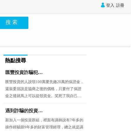

登入
註冊
搜 索
熱點搜尋
匯豐投資詐騙犯，要繳保證金不然就扣著不給錢
匯豐投資的人說領100萬要先繳20萬的保證金，
還裝委屈說是協商之後的價格，只要付了保證
金之後就馬上可以提領資金。笑死了我自己的
錢要領出還要銀行審核？還要財務同意？所有
人都是一夥的詐騙犯
遇到詐騙的投資群組，用樂go計劃誘騙投資
新加入一個投資群組，裡面有講師說有7年多的
操作經驗跟9年多的財富管理經理，總之就是講