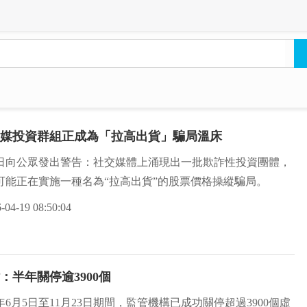
媒投資群組正成為「拉高出貨」騙局溫床
近日向公眾發出警告：社交媒體上涌現出一批欺詐性投資團體，
可能正在實施一種名為“拉高出貨”的股票價格操縱騙局。
-04-19 08:50:04
半年關停逾3900個
5年6月5日至11月23日期間，監管機構已成功關停超過3900個虛