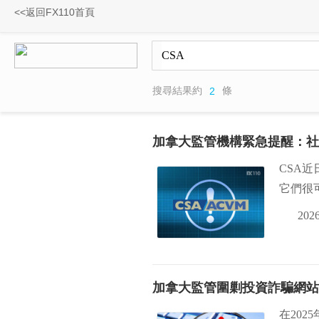
<<返回FX110首頁
搜尋結果約
條
2
加拿大監管機構緊急提醒：社
CSA
它們很
2026
加拿大監管圍剿投資詐騙網站：
在202