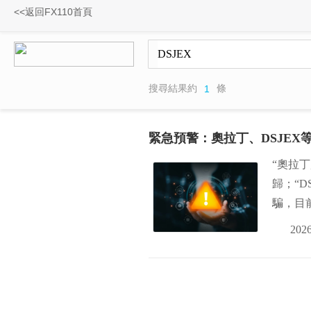
<<返回FX110首頁
搜尋結果約
條
1
緊急預警：奧拉丁、DSJE
“奧拉
歸；“D
騙，目
2026