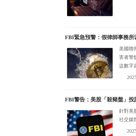
FBI緊急預警：假律師事務
美國聯
害者警
盜數字
2025
FBI警告：美股「殺豬盤」投
針對美
社交媒
2025