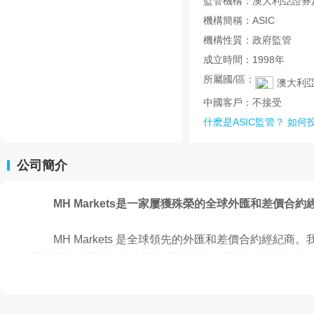
監管機構：
澳大利亞證券
機構簡稱：
ASIC
機構性質：
政府監管
成立時間：
1998年
所屬國/區：
澳大利
中國客戶：
不接受
什麽是ASIC監管？
如何
公司簡介
MH Markets是一家屢獲殊榮的全球外匯和差價合約
MH Markets 是全球領先的外匯和差價合約經
旨在幫助交易者抓住全球市場的機會。我們的主要焦點始
我們致力于通過提供無與倫比的交易條件、閃電般的
交易世界中取得成功。我們為客戶提供所需的知識和技能