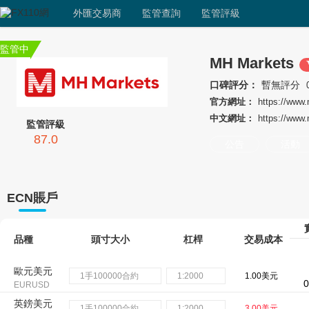
外匯交易商
監管查詢
監管評級
監管中
MH Markets
口碑評分：
暫無評分
官方網址：
https://www
中文網址：
https://www
監管評級
87.0
公告
活動
ECN賬戶
品種
頭寸大小
杠桿
交易成本
歐元美元
1手100000合約
1:2000
1.00美元
0
EURUSD
英鎊美元
1手100000合約
1:2000
3.00美元