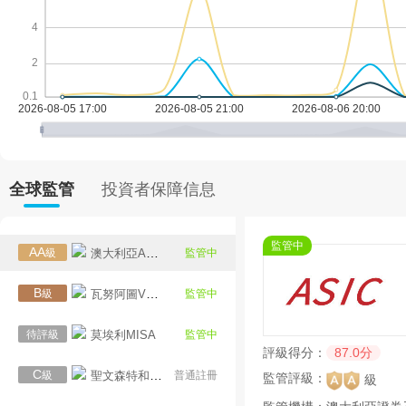
黃金美元
1手100合約
1:2000
9.00美元
0
XAUUSD
白銀美元
1手1000合約
1:2000
31.00美元
0
XAGUSD
全球監管
投資者保障信息
監管中
AA
級
澳大利亞ASIC
監管中
B
級
瓦努阿圖VFSC
監管中
待評級
莫埃利MISA
監管中
評級得分：
87.0分
C
級
聖文森特和格林納丁斯FSA
普通註冊
監管評級：
級