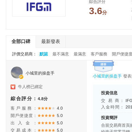
綜合評分
3.6
分
全部口碑
最新發表
評價交易商：
默認
最不滿意
最滿意
客戶服務
開戶便捷
小城里的操盘手
小城里的操盘手
發表
牛人榜已綁定
投資信息
綜合評分：
4.8分
交 易 商：
IF
入金時間：
20
客戶服務：
4.0
開戶便捷度：
5.0
投資簡評
出入金：
5.0
合規交易商首頁
交易成本：
5.0
給孩子當零花錢