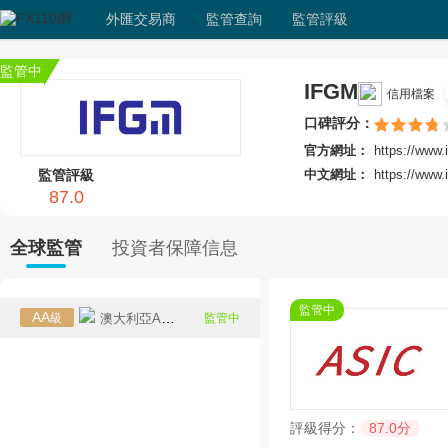
外匯交易商
監管查詢
監管評級
監管中
IFGM
信用檔案
口碑評分：
官方網址：
https://www.
監管評級
中文網址：
https://www.
87.0
全球監管
投資者保障信息
監管中
AA
級
澳大利亞ASIC
監管中
評級得分：
87.0分