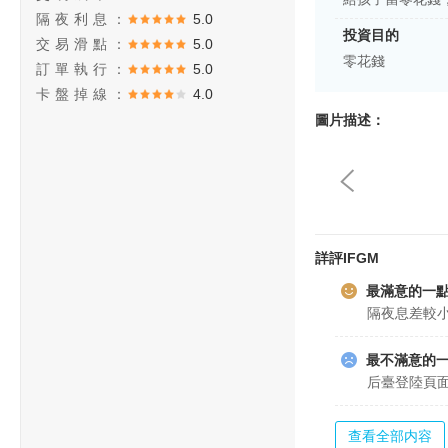
隔夜利息：
5.0
投資目的
交易滑點：
5.0
零花錢
訂單執行：
5.0
卡盤掉線：
4.0
圖片描述：
詳評IFGM
最滿意的一
隔夜息差較
最不滿意的
后臺登陸頁
查看全部内容