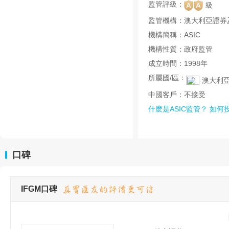
監管評級：
級
監管機構：
澳大利亞證券
機構簡稱：
ASIC
機構性質：
政府監管
成立時間：
1998年
所屬國/區：
澳大利
中國客戶：
不接受
什麽是ASIC監管？
如何
口碑
IFGM口碑