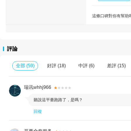
這條口碑對你有幫助
評論
全部
(
59
)
好評
(
18
)
中評
(
6
)
差評
(
15
)
瑞讯whhj966
聽說這平臺跑路了，是嗎？

回複