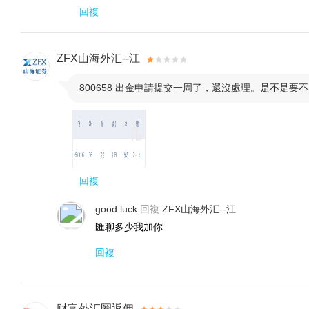
回複
ZFX山海外汇--江
800658 出金申請提交一周了，還沒處理。是不是要

回複
good luck
回複
ZFX山海外汇--江
匯聊多少我加你
回複
财富外汇圈返佣