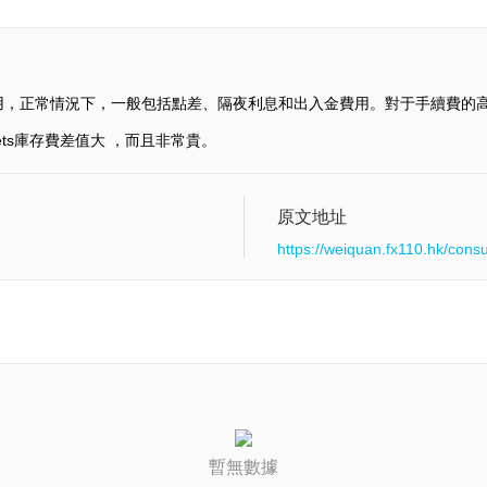
用，正常情況下，一般包括點差、隔夜利息和出入金費用。對于手續費的
kets庫存費差值大 ，而且非常貴。
原文地址
https://weiquan.fx110.hk/cons
暫無數據