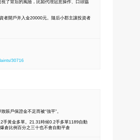
忽視了背后的風險，比如代理惡意操作、口頭協
，投資者開戶并入金20000元。隨后小郡主讓投資者
laints/30716
致賬戶保證金不足而被“強平”。
手黃金多單。21.31時候0.2手多單1189自動
按照爆倉比例百分之三十也不會自動平倉