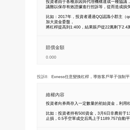
投資者由于各種原因與代理機構達成一種協議
議難以保存有效證據進行控訴等，從而造成損
比如：2017年，投資者通過QQ認識小郡主（qq
加大資金委盤，
將杠桿提高到1:400，結果賬戶從22萬剩下2.
賠償金額
0.000
投訴8:
Exness任意變換杠桿，導致客戶單子強制
維權內容
投資者向券商存入一定數量的初始資金，利用杠
比如：投資者持有500資金，3月6日非農前于118
止損，0.5手空單成交后馬上于1189.75