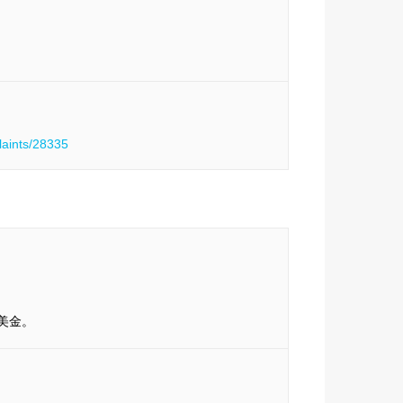
laints/28335
0美金。