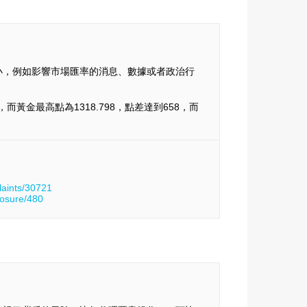
小，例如影響市場匯率的消息、數據或者政治行
平，而黃金最高點為1318.798，點差達到658，而
laints/30721
posure/480