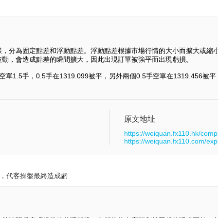
樣，分為固定點差和浮動點差。浮動點差根據市場行情的大小而擴大或縮
波動，會造成點差的瞬間擴大，因此出現訂單被強平而出現虧損。
1.5手，0.5手在1319.099被平，另外兩個0.5手空單在1319.456被
原文地址
https://weiquan.fx110.hk/comp
https://weiquan.fx110.com/ex
金，代客操盤最終造成虧