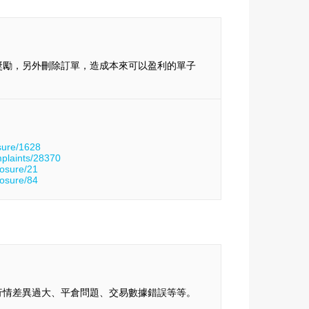
獎勵，另外刪除訂單，造成本來可以盈利的單子
sure/1628
mplaints/28370
posure/21
posure/84
行情差異過大、平倉問題、交易數據錯誤等等。