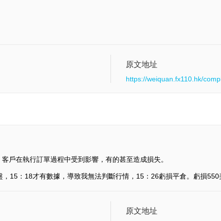
原文地址
https://weiquan.fx110.hk/comp
，客戶在執行訂單過程中受到影響，有的甚至造成損失。
s開始卡盤，15：18才有數據，導致我無法判斷行情，15：26虧損平倉。虧損55
原文地址