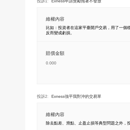
投訴1:
Exness申請獎勵拖著不發放
維權內容
比如：投資者在這家平臺開戶交易，用了一個
反而變成虧損。
賠償金額
0.000
投訴2:
Exness強平我對沖的交易單
維權內容
除去點差、滑點、止盈止損等典型問題之外，