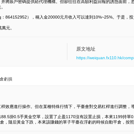
，并將賬戶密碼提供給代理機構。但卻往往在高額利益回報的誘惑面前，
失。
：864152952），稱入金20000元月收入可以達到10%~25%。于是
4萬萬元。
原文地址
https://weiquan.fx110.hk/comp
平倉虧損
桿效應進行操作。但在某種特殊行情下，平臺會對交易杠桿進行調整，導
8.5掛0.5手黃金空單，設置了止盈1170沒有設置止損，本來1199持單0.2
7自動平倉，隨后黃金下跌，本來該賺錢的單子平臺在浮虧的時候自動平倉，