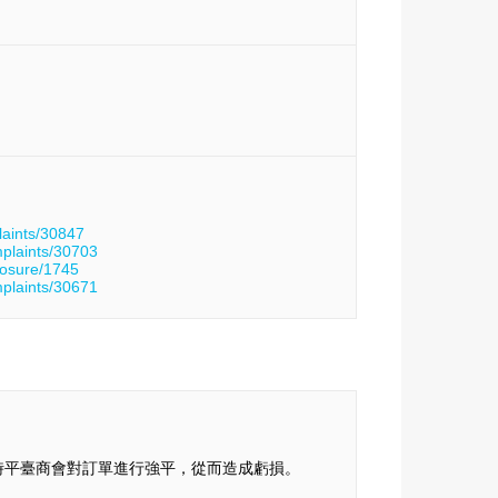
laints/30847
mplaints/30703
posure/1745
mplaints/30671
時平臺商會對訂單進行強平，從而造成虧損。