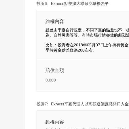
投訴6:
Exness點差擴大導致空單被強平
維權內容
點差由平臺自行規定，不同平臺的點差也不一
為、自然災害等等。有時市場行情突然的劇烈
比如：投資者在2018年05月07日上午持有黃金空單
平時黃金點差僅為200左右。
賠償金額
0.000
投訴7:
Exness平臺代理人以高額返傭誘惑開戶入
維權內容