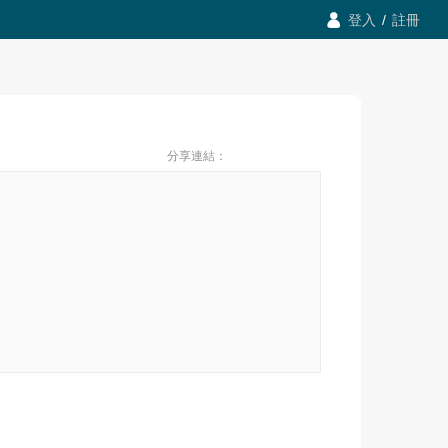

登入
/
註冊
分享連結：