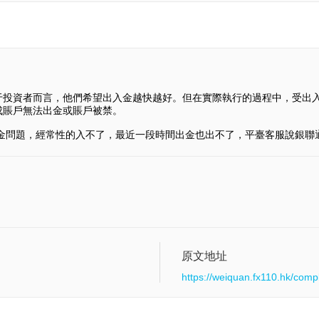
于投資者而言，他們希望出入金越快越好。但在實際執行的過程中，受出
成賬戶無法出金或賬戶被禁。
了入金問題，經常性的入不了，最近一段時間出金也出不了，平臺客服說銀聯
原文地址
https://weiquan.fx110.hk/comp