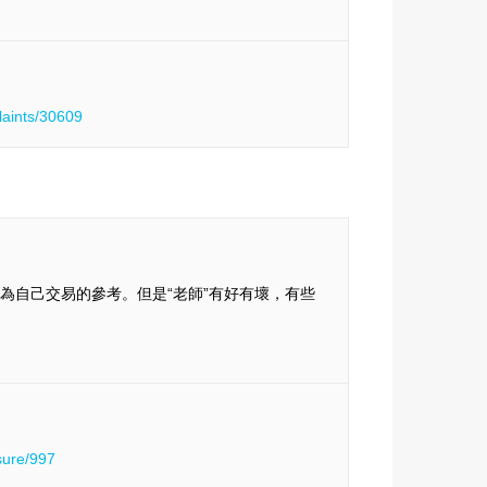
。
laints/30609
為自己交易的參考。但是“老師”有好有壞，有些
sure/997