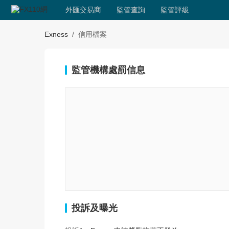
外匯交易商
監管查詢
監管評級
Exness
/
信用檔案
監管機構處罰信息
投訴及曝光