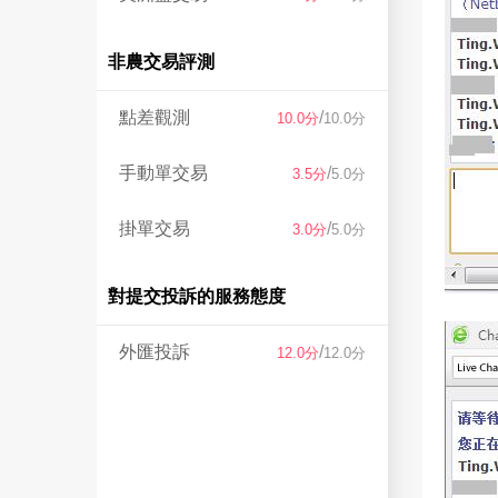
非農交易評測
點差觀測
/
10.0分
10.0分
手動單交易
/
3.5分
5.0分
掛單交易
/
3.0分
5.0分
對提交投訴的服務態度
外匯投訴
/
12.0分
12.0分