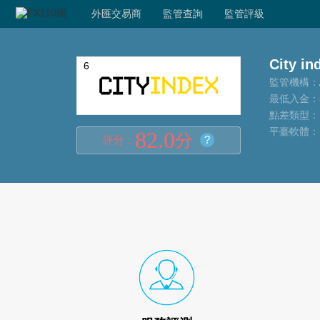
外匯交易商
監管查詢
監管評級
City in
6
監管機構：
最低入金：
點差類型：
平臺軟體：
82.0
分
?
評分：