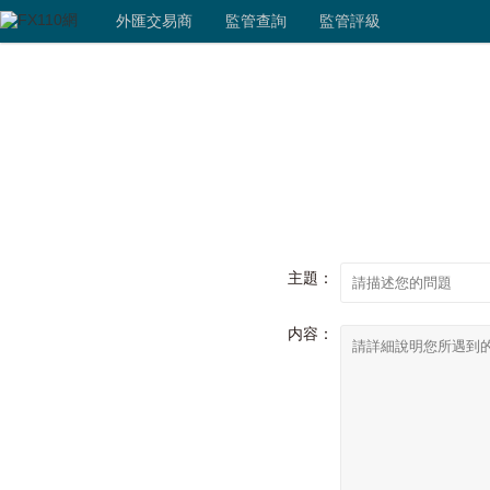
外匯交易商
監管查詢
監管評級
主題：
内容：