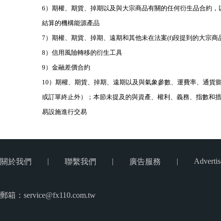
6）期權、期貨、掉期以及與大宗商品有關的任何衍生品合約，
結算的機構能源產品
7）期權、期貨、掉期、遠期和其他未在法案(f)段提到的大宗
8）信用風險轉移的衍生工具
9）金融差價合約
10）期權、期貨、掉期、遠期以及與氣象參數、運費率、通貨
或訂單終止外）；本節未提及的與資產、權利、義務、指數和
易設施進行交易
|
|
|
Advertis
關於我們
聯繫我們
廣告服務
郵箱：service@fx110.com.tw