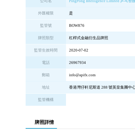
公司名
PingPong Intelligence Limited 
外匯權限
是
監管號
BOW876
牌照類型
杠桿式金融衍生品牌照
監管生效時間
2020-07-02
電話
26967934
郵箱
info@apifx.com
地址
香港灣仔軒尼斯道 288 號英皇集團中心 1
監管機構
牌照詳情