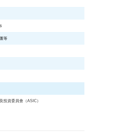
6
匯等
及投資委員會（ASIC）