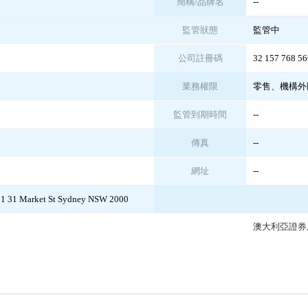
簡稱/品牌名
--
監管狀態
監管中
公司註冊碼
32 157 768 56
業務權限
零售、機構外
監管到期時間
--
傳真
--
網址
--
901 31 Market St Sydney NSW 2000
澳大利亞證券