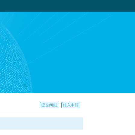
提交糾錯
錄入申請