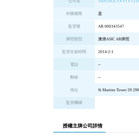
公司名
VANTAGE FX PTY LTD
外匯權限
是
監管號
AR 000343547
牌照類型
澳洲ASIC AR牌照
監管生效時間
2014-2-1
電話
--
郵箱
--
地址
St Martins Tower 29 2
監管機構
授權主牌公司詳情