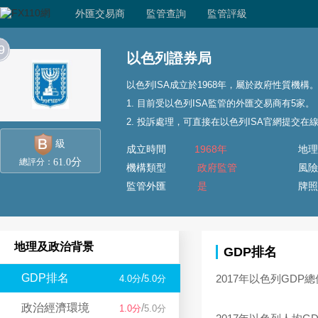
外匯交易商
監管查詢
監管評級
9
以色列證券局
以色列ISA成立於1968年，屬於政府性質機構
1. 目前受以色列ISA監管的外匯交易商有5家。
2. 投訴處理，可直接在以色列ISA官網提交在
級
成立時間
1968年
地理
分
61.0
總評分：
機構類型
政府監管
風險
監管外匯
是
牌照
地理及政治背景
GDP排名
GDP排名
/
2017年以色列GDP總
4.0分
5.0分
政治經濟環境
/
1.0分
5.0分