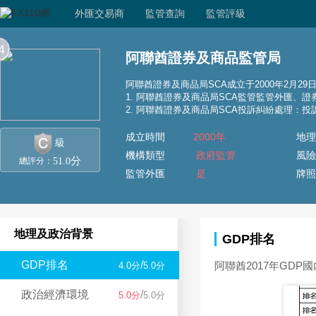
外匯交易商
監管查詢
監管評級
4
阿聯酋證券及商品監管局
阿聯酋證券及商品局SCA成立于2000年2月29
1. 阿聯酋證券及商品局SCA監管監管外匯、
2. 阿聯酋證券及商品局SCA投訴糾紛處理：投
成立時間
2000年
地理
級
機構類型
政府監管
風險
分
51.0
總評分：
監管外匯
是
牌照
地理及政治背景
GDP排名
GDP排名
/
阿聯酋2017年GDP
4.0分
5.0分
政治經濟環境
/
5.0分
5.0分