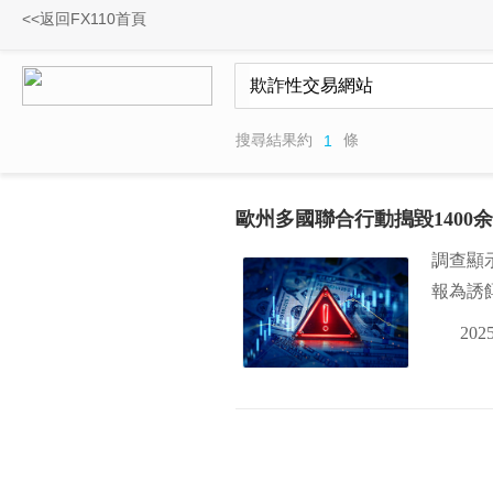
<<返回FX110首頁
搜尋結果約
條
1
歐州多國聯合行動搗毀1400
調查顯
報為誘
2025