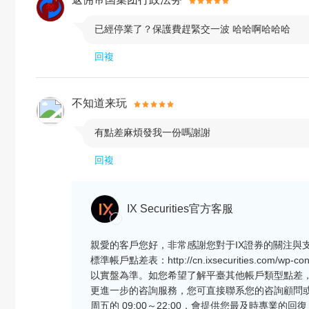
已經停業了？保護費趕緊交一波 哈哈啊哈哈哈

回複
不知道来玩
有點差麻煩發我一份嗎謝謝

回複
IX Securities官方客服
親愛的客戶您好，非常感謝您對于IX證券的關注與
標準帳戶點差表：http://cn.ixsecurities.com/wp
以實盤為準。如您希望了解平臺其他帳戶類型點差
更進一步的咨詢服務，您可直接聯系您的咨詢顧問或我們的官方
周五的 09:00～22:00，會提供您最及時專業的回復