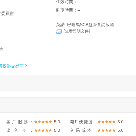
生效時間：
--
到期時間：
--
券委員會
英諾_巴哈馬SCB監管查詢截圖
[查看證明文件]
馬
何投訴交易商？
客戶服務：
5.0
開戶便捷度：
5.0
出入金：
5.0
交易成本：
5.0