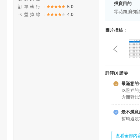
投資目的
訂單執行：
5.0
零花錢,賺知
卡盤掉線：
4.0
圖片描述：
詳評IX 證券
最滿意的
IX證券
方面對比
最不滿意
暫時還沒
查看全部内