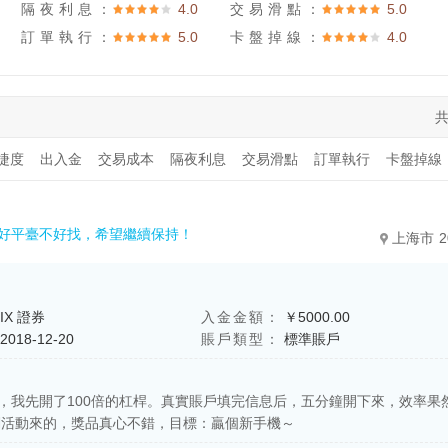
隔夜利息：
4.0
交易滑點：
5.0
訂單執行：
5.0
卡盤掉線：
4.0
共
捷度
出入金
交易成本
隔夜利息
交易滑點
訂單執行
卡盤掉線
好平臺不好找，希望繼續保持！
上海市
2
IX 證券
入金金額：
￥5000.00
2018-12-20
賬戶類型：
標準賬戶
0，我先開了100倍的杠桿。真實賬戶填完信息后，五分鐘開下來，效率果
們活動來的，獎品真心不錯，目標：贏個新手機～