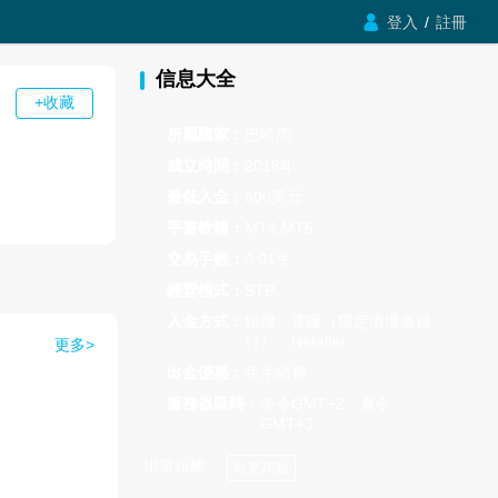

登入
/
註冊
信息大全
+收藏
所屬國家：
巴哈馬
成立時間：
2018年
最低入金：
500美元
平臺軟體：
MT4,MT5
交易手數：
0.01手
經營模式：
STP
入金方式：
銀聯、電匯（限定港澳臺銀
行）、Neteller
更多>
出金優惠：
免手續費
服務器區時：
冬令GMT+2、夏令
GMT+3
掛單距離
歐美20點