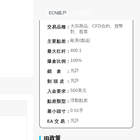
ECN賬戶
STP賬戶
大宗商品、CFD合約、貨幣
交易品種：
對、股票
歐美0點起
主要點差：
400:1
最大杠杆：
100%
爆倉比例：
允許
鎖倉：
允許
剝頭皮：
500美元
入金要求：
浮動點差
點差類型：
0.01手
最小頭寸：
允許
EA交易：
IB政策