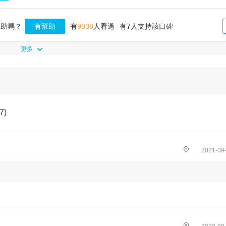
幫助嗎？
有幫助
有
9038
人看過
有
7
人支持該口碑
更多
7
)
2021-09-