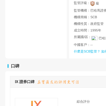
監管評級：
級
監管機構：
巴哈馬證
機構簡稱：
SCB
機構性質：
政府監管
成立時間：
1995年
所屬國/區：
巴哈
中國客戶：
--
什麽是SCB監管？
如
口碑
IX 證券口碑
綜合評分