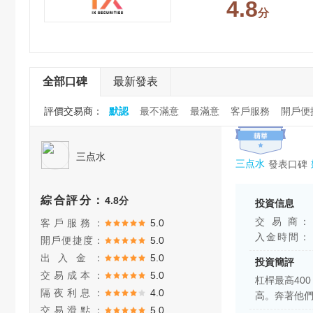
4.8
分
全部口碑
最新發表
評價交易商：
默認
最不滿意
最滿意
客戶服務
開戶便
三点水
三点水
發表口碑
綜合評分：
4.8分
投資信息
交 易 商：
客戶服務：
5.0
入金時間：
開戶便捷度：
5.0
出入金：
5.0
投資簡評
交易成本：
5.0
杠桿最高40
隔夜利息：
4.0
高。奔著他
交易滑點：
5.0