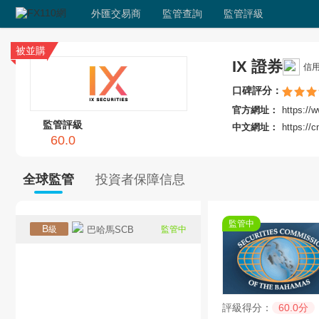
外匯交易商
監管查詢
監管評級
被並購
IX 證券
信
口碑評分：
官方網址：
https://
監管評級
中文網址：
https://c
60.0
全球監管
投資者保障信息
監管中
B
級
巴哈馬SCB
監管中
評級得分：
60.0分