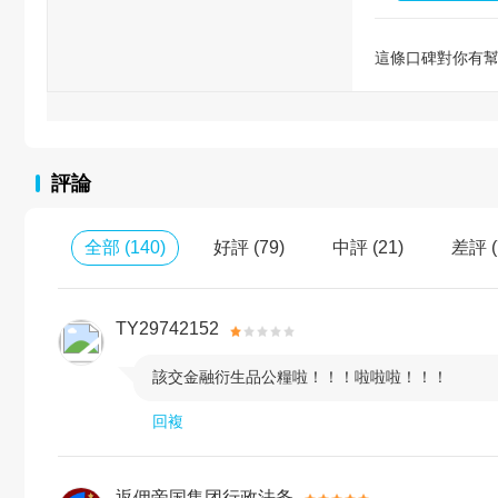
這條口碑對你有
評論
全部
(
140
)
好評
(
79
)
中評
(
21
)
差評
(
TY29742152
該交金融衍生品公糧啦！！！啦啦啦！！！

回複
返佣帝国集团行政法务