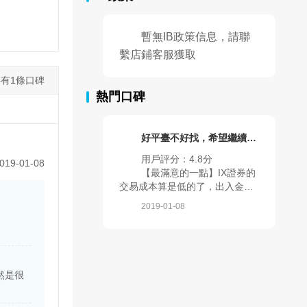
暫無IB政策信息，請聯
繫店鋪客服獲取
有1條口碑
熱門口碑
好平臺不好找，希望繼續保持！
用戶評分：
4.8分
019-01-08
【最滿意的一點】IX證券的
交易成本算是低的了，出入金很
快，訂單響應及時。我以前做過
2019-01-08
很多平臺，多方面對比過，難得
的好平臺，希望繼續保持。
然是很