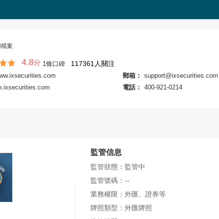
用檔案
4.8
分
117361
人關注
1條口碑
www.ixsecurities.com
郵箱：
support@ixsecurities.com
n.ixsecurities.com
電話：
400-921-0214
監管信息
監管狀態：
監管中
監管號碼：
--
業務權限：
外匯、證券等
牌照類型：
外匯牌照