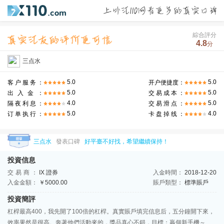
綜合評分
4.8
分
三点水
5.0
5.0
客户服务：
开户便捷度：
5.0
5.0
出入金：
交易成本：
4.0
5.0
隔夜利息：
交易滑点：
5.0
4.0
订单执行：
卡盘掉线：
三点水
發表口碑
好平臺不好找，希望繼續保持！
投資信息
交易商：
IX 證券
入金時間：
2018-12-20
入金金額：
￥5000.00
賬戶類型：
標準賬戶
投資簡評
杠桿最高400，我先開了100倍的杠桿。真實賬戶填完信息后，五分鐘開下來，
效率果然是很高。奔著他們活動來的，獎品真心不錯，目標：贏個新手機～