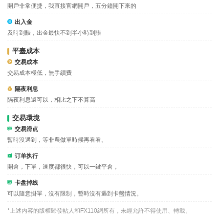
開戶非常便捷，我直接官網開戶，五分鐘開下來的
出入金
及時到賬，出金最快不到半小時到賬
平臺成本
交易成本
交易成本極低，無手續費
隔夜利息
隔夜利息還可以，相比之下不算高
交易環境
交易滑点
暫時沒遇到，等非農做單時候再看看。
订单执行
開倉，下單，速度都很快，可以一鍵平倉，
卡盘掉线
可以隨意掛單，沒有限制，暫時沒有遇到卡盤情況。
*上述内容的版權歸發帖人和FX110網所有，未經允許不得使用、轉載。