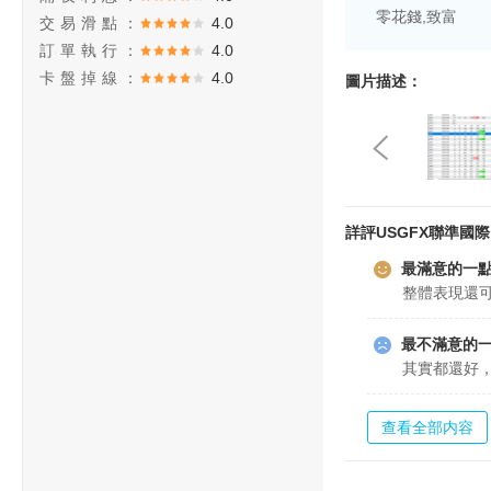
零花錢,致富
交易滑點：
4.0
訂單執行：
4.0
卡盤掉線：
4.0
圖片描述：
詳評USGFX聯準國際
最滿意的一
整體表現還
最不滿意的
其實都還好
查看全部内容