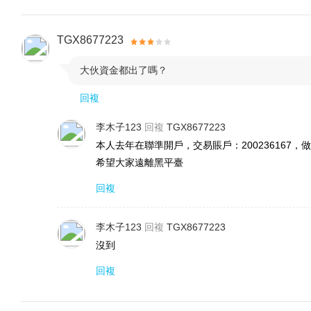
TGX8677223
大伙資金都出了嗎？

回複
李木子123
回複
TGX8677223
本人去年在聯準開戶，交易賬戶：20023616
希望大家遠離黑平臺
回複
李木子123
回複
TGX8677223
沒到
回複