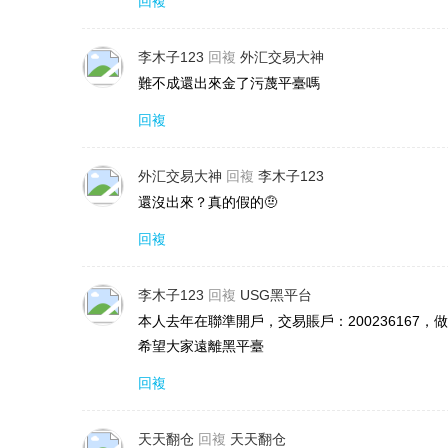
回複
特競爭優勢。我們運用專業知識和先進技術，開發各種外
易機器人 (EA)。
李木子123
回複
外汇交易大神
難不成還出來金了污蔑平臺嗎
在開發過程中，金融工程專家和軟件工程師緊密合作
回複
析客戶的交易數據并進行優化，以改進交易模式并提高成
候監控全球市場的實時分析系統、利用跨時區市場特征的
外汇交易大神
回複
李木子123
外匯和加密貨幣媒體管理
還沒出來？真的假的🤨
回複
USGFX LLC運營著Global FX，一家專注
們依托全球金融分析師和記者網絡，為日本投資者提供捕
李木子123
回複
USG黑平台
本人去年在聯準開戶，交易賬戶：20023616
我們的媒體內容以多層次分析為特色，超越了簡單的
希望大家遠離黑平臺
入挖掘投資決策的核心信息，包括對潛伏資本流動的分析
回複
我們的內容按熟練程度分類，從面向外匯交易新手的
們的“全球市場聯動分析”欄目闡釋了亞洲、歐洲和美國市
天天翻仓
回複
天天翻仓