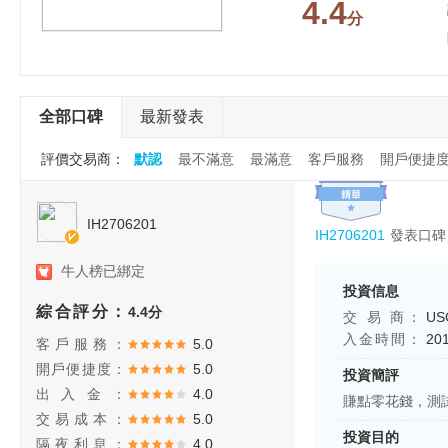
4.4
分
全部口碑
最新發表
評價交易商：
默認
最不滿意
最滿意
客戶服務
開戶便捷
IH2706201
發表口碑
IH2706201
牛人榜已綁定
投資信息
綜合評分：
4.4分
交 易 商：
U
入金時間：
20
客戶服務：
5.0
開戶便捷度：
5.0
投資簡評
出入金：
4.0
賺點零花錢，測
交易成本：
5.0
投資目的
隔夜利息：
4.0