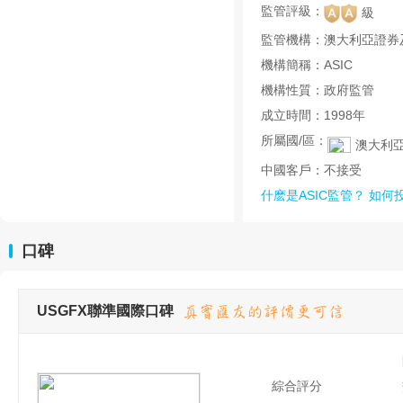
監管評級：
級
監管機構：
澳大利亞證券
機構簡稱：
ASIC
機構性質：
政府監管
成立時間：
1998年
所屬國/區：
澳大利
中國客戶：
不接受
什麽是ASIC監管？
如何
口碑
USGFX聯準國際口碑
綜合評分