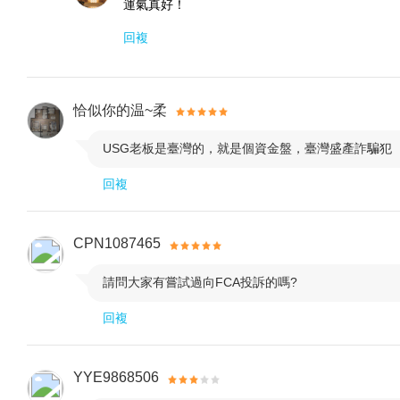
運氣真好！
回複
我們重視知識和經驗的分享，我們運營高質量的教育
和成長的環境。
企業理念
恰似你的温~柔
USG老板是臺灣的，就是個資金盤，臺灣盛產詐騙犯

“借助 USGFX 進軍全球市場：跨境外匯交易的無限可
回複
這種理念體現了我們不僅希望成長為服務提供商，而
知識。
CPN1087465
我們通過創造一個超越外匯交易時間和空間限制的環
請問大家有嘗試過向FCA投訴的嗎?

出貢獻。
回複
社會責任
YYE9868506
我們認為，提高金融素養、培養負責任的交易文化是