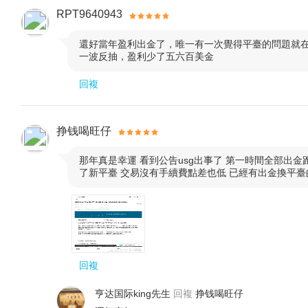
RPT9640943
我們的
優勢
全球市場分析專業知識
還好當年盈利出金了，唯一有一次覺得平臺的問題就

一波反抽，盈利少了五六百美金
我們擁有全天候監控和分析世界主要金融中心（包括
回複
深刻的了解。
利用尖端技術
挣钱喝旺仔
那年真是幸運 看到公告usg出事了 第一時間全部出金跑

我們專有的算法，由人工智能和機器學習驅動，從海
了新平臺 交易沒有手續費點差也低 已經有出金換平臺
面將復雜的市場趨勢可視化。
多元文化和多語言團隊
我們擁有來自不同國家、具備不同專業技能的員工，
回複
勢在于能夠利用與海外金融機構的合作網絡收集信息。
亨达国际king先生
回複
挣钱喝旺仔
教育和社區關注