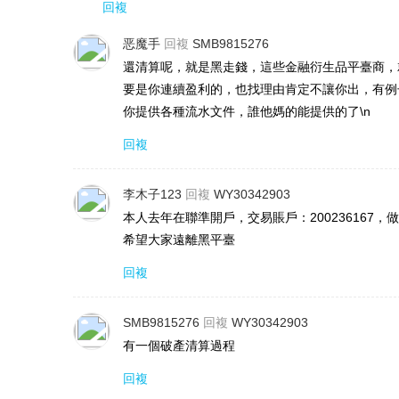
回複
恶魔手
回複
SMB9815276
還清算呢，就是黑走錢，這些金融衍生品平臺商，
要是你連續盈利的，也找理由肯定不讓你出，有例
你提供各種流水文件，誰他媽的能提供的了\n
回複
李木子123
回複
WY30342903
本人去年在聯準開戶，交易賬戶：20023616
希望大家遠離黑平臺
回複
SMB9815276
回複
WY30342903
有一個破產清算過程
回複