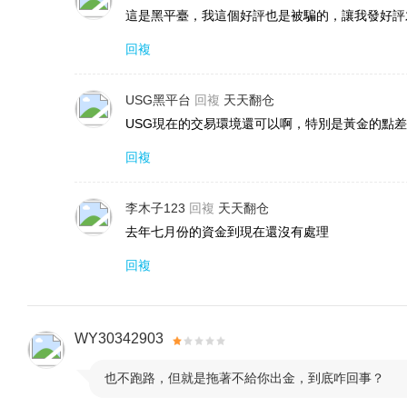
這是黑平臺，我這個好評也是被騙的，讓我發好評
內容外，我們還注重提供及時信息，包括經濟指標發
回複
電子郵件簡訊、網站和專屬應用程序讓您隨時隨地獲取最新資
信息橋梁，助力您的投資決策。
USG黑平台
回複
天天翻仓
USG現在的交易環境還可以啊，特別是黃金的點
回複
李木子123
回複
天天翻仓
去年七月份的資金到現在還沒有處理
回複
WY30342903
也不跑路，但就是拖著不給你出金，到底咋回事？
