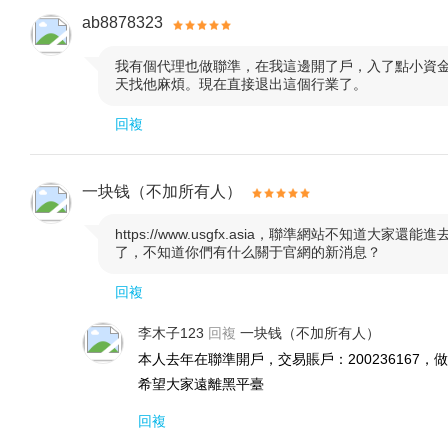
ab8878323
我有個代理也做聯準，在我這邊開了戶，入了點小資

天找他麻煩。現在直接退出這個行業了。
回複
一块钱（不加所有人）
https://www.usgfx.asia，聯準網站不知

了，不知道你們有什么關于官網的新消息？
回複
李木子123
回複
一块钱（不加所有人）
本人去年在聯準開戶，交易賬戶：20023616
希望大家遠離黑平臺
回複