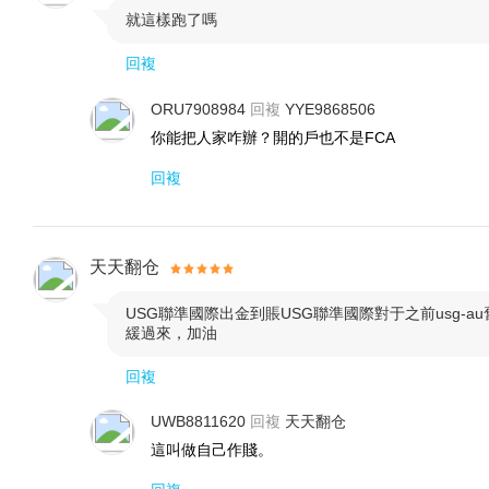
就這樣跑了嗎

我們鼓勵基于數據驅動分析和戰略方法的可持續交易
回複
我們還致力于通過倡導全球視野的重要性，促進國際
ORU7908984
回複
YYE9868506
你能把人家咋辦？開的戶也不是FCA
未來展望
回複
在全球金融市場和技術環境快速變化的背景下，我們
我們正努力進一步改善客戶的全球外匯交易體驗，包
天天翻仓
范圍以涵蓋新興市場，以及創建更直觀、更有效的交易工
USG聯準國際出金到賬USG聯準國際對于之前usg-

緩過來，加油
USGFX LLC 不僅僅是一家外匯工具提供商，更
回複
外匯工具的開發和提供
UWB8811620
回複
天天翻仓
這叫做自己作賤。
USGFX LLC 提供基于合約的外匯工具開發服務
略，設計并開發定制化的外匯解決方案。我們認真傾聽客