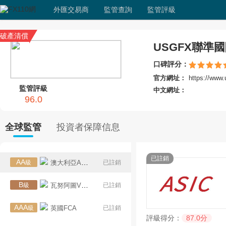
外匯交易商
監管查詢
監管評級
破產清償
USGFX聯準
口碑評分：
官方網址：
https://www
監管評級
中文網址：
96.0
全球監管
投資者保障信息
已註銷
AA
級
澳大利亞ASIC
已註銷
B
級
瓦努阿圖VFSC
已註銷
AAA
級
英國FCA
已註銷
評級得分：
87.0分