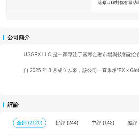
這條口碑對你有幫助
公司簡介
USGFX LLC 是一家專注于國際金融市場與技術融
自 2025 年 3 月成立以來，該公司一直秉承“FX 
尖端技術。
我們的愿景
評論
我們的目標是最大限度地發揮跨境外匯交易的潛力，
全部
(
2120
)
好評
(
244
)
中評
(
142
)
差評
我們從全球視角支持外匯交易，開發并提供實時分析
略交易。