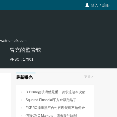

登入
/
註冊
www.triumpfx.com
冒充的監管號
VFSC：17901
更多>
最新曝光

D Prime德璞滑點嚴重，要求退賠本次虧損710USD

Squared Financial平方金融跑路了

FXPRO浦匯黑平台封代理號碼不給佣金

假冒CMC Markets，虛假獲利騙局