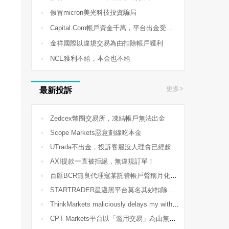

假冒micron美光科技投資騙局

Capital.Com帳戶資金千萬，平台出金受阻，包庇違規客戶經理

金祥國際以違規交易為由扣除帳戶獲利

NCE獲利不給，本金也不給
更多>
最新投訴

Zedcex幣圈交易所，凍結帳戶無法出金

Scope Markets惡意劃線吃本金

UTrada不出金，投訴客服沒人理會已經超過2個星期了

AXI提款一直被拒絕，無違規訂單！

百匯BCR無良代理寇某託管帳戶聲稱月化30%，導致爆倉58300美金

STARTRADER星邁黑平台莫名其妙扣除我的帳戶獲利

ThinkMarkets maliciously delays my withdrawal!

CPT Markets平台以「濫用交易」為由無故凍結帳戶、非法扣除交易獲利