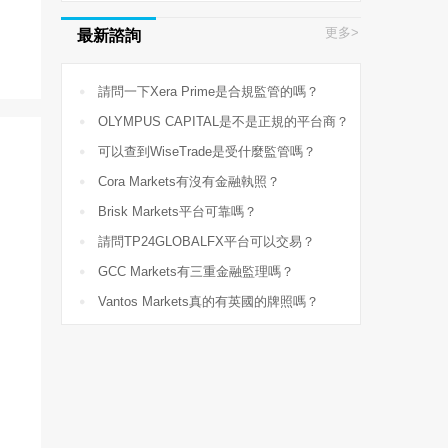
更多>
最新諮詢

請問一下Xera Prime是合規監管的嗎？

OLYMPUS CAPITAL是不是正規的平台商？

可以查到WiseTrade是受什麼監管嗎？

Cora Markets有沒有金融執照？

Brisk Markets平台可靠嗎？

請問TP24GLOBALFX平台可以交易？

GCC Markets有三重金融監理嗎？

Vantos Markets真的有英國的牌照嗎？