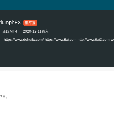
iumphFX
黑平臺
正版MT4
2020-12-11錄入
|
址
https://www.dehuifx.com/ https://www.tfxi.com http://www.tfxi2.com 
17日。