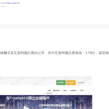
ted是在英屬維爾京及瓦努阿圖註冊的公司，其中瓦努阿圖註冊號為：17901，還宣稱