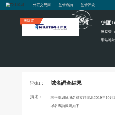
外匯交易商
監管查詢
監管評級
無監管
德匯Tr
無監管
|
網站地
域名調查結果
證據1：
描述：
該平臺網址域名成立時間為2019年10月
域名查詢截圖如下：