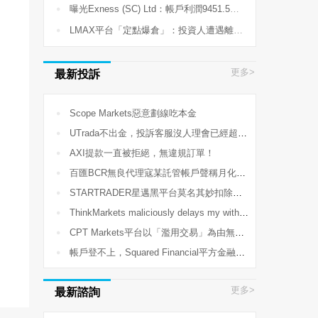

曝光Exness (SC) Ltd：帳戶利潤9451.59 USDT長期無法提現

LMAX平台「定點爆倉」：投資人遭遇離奇報價，數百萬資產瞬間歸零
更多>
最新投訴

Scope Markets惡意劃線吃本金

UTrada不出金，投訴客服沒人理會已經超過2個星期了

AXI提款一直被拒絕，無違規訂單！

百匯BCR無良代理寇某託管帳戶聲稱月化30%，導致爆倉58300美金

STARTRADER星邁黑平台莫名其妙扣除我的帳戶獲利

ThinkMarkets maliciously delays my withdrawal!

CPT Markets平台以「濫用交易」為由無故凍結帳戶、非法扣除交易獲利

帳戶登不上，Squared Financial平方金融直接玩失踪
更多>
最新諮詢