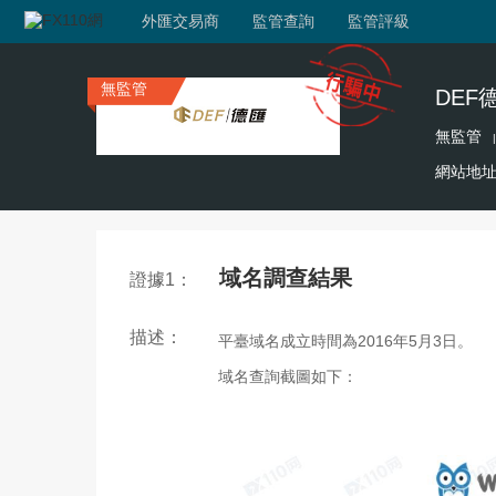
外匯交易商
監管查詢
監管評級
無監管
DEF
無監管
|
網站地
域名調查結果
證據1：
描述：
平臺域名成立時間為2016年5月3日。
域名查詢截圖如下：