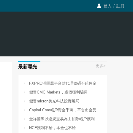

登入
/
註冊
更多>
最新曝光

FXPRO浦匯黑平台封代理號碼不給佣金

假冒CMC Markets，虛假獲利騙局

假冒micron美光科技投資騙局

Capital.Com帳戶資金千萬，平台出金受阻，包庇違規客戶經理

金祥國際以違規交易為由扣除帳戶獲利

NCE獲利不給，本金也不給