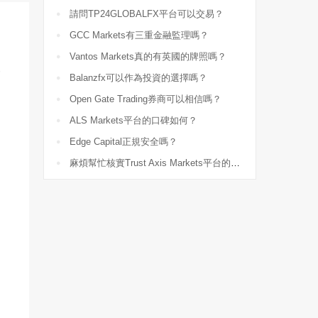

請問TP24GLOBALFX平台可以交易？

GCC Markets有三重金融監理嗎？

Vantos Markets真的有英國的牌照嗎？
會

Balanzfx可以作為投資的選擇嗎？

Open Gate Trading券商可以相信嗎？

ALS Markets平台的口碑如何？

Edge Capital正規安全嗎？

麻煩幫忙核實Trust Axis Markets平台的監管？