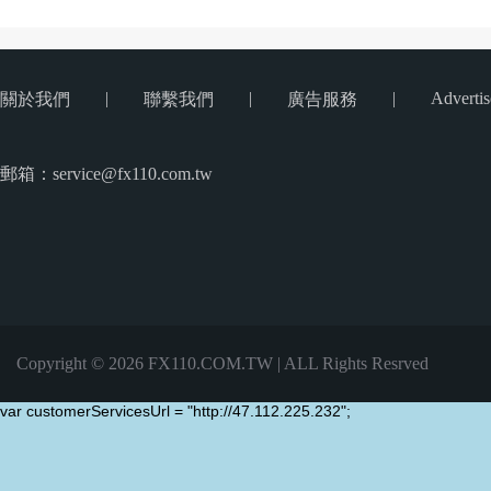
|
|
|
Advertis
關於我們
聯繫我們
廣告服務
郵箱：service@fx110.com.tw
Copyright © 2026 FX110.COM.TW | ALL Rights Resrved
var customerServicesUrl = "http://47.112.225.232";