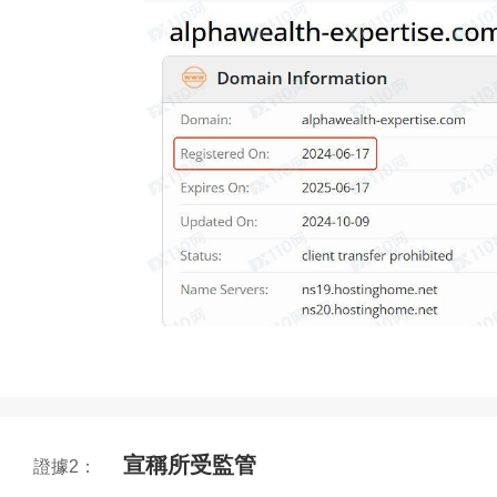
宣稱所受監管
證據2：