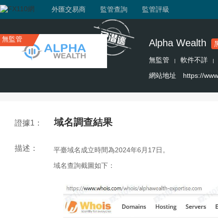
外匯交易商
監管查詢
監管評級
無監管
Alpha Wealth
無監管
軟件不詳
|
|
網站地址
https://www
域名調查結果
證據1：
描述：
平臺域名成立時間為2024年6月17日。
域名查詢截圖如下：