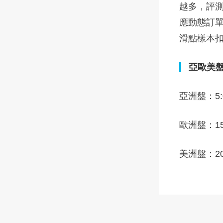
越多，評
應動態訂
滑點樣本扣
亞歐美
亞洲盤：5:00
歐洲盤：15:3
美洲盤：20:3