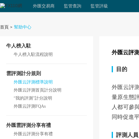
外匯交易商
監管查詢
監管評級
首頁
幫助中心
>
牛人榜入駐
外匯云評
牛人榜入駐流程說明
目的
雲評測計分規則
外匯云評測標準說明
外匯云評
外匯云評測首頁計分說明
量原生態
“我的評測”計分說明
外匯云評測FQAs
人都可參
同時促進
外匯雲評測分享有禮
外匯云評測分享有禮
評測人員