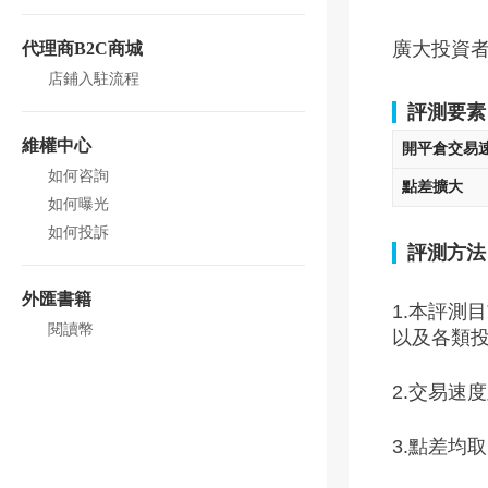
廣大投資者
代理商B2C商城
店鋪入駐流程
評測要素
維權中心
開平倉交易
如何咨詢
點差擴大
如何曝光
如何投訴
評測方法
外匯書籍
1.本評測
閱讀幣
以及各類
2.交易速
3.點差均