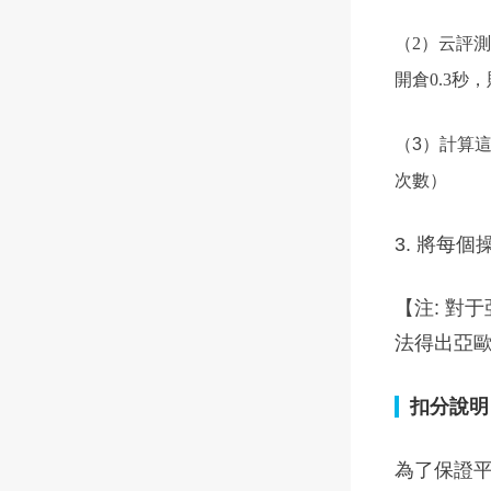
（2）云評
開倉0.3秒
（3）計算
次數）
3. 將每
【注: 對
法得出亞
扣分說明
為了保證