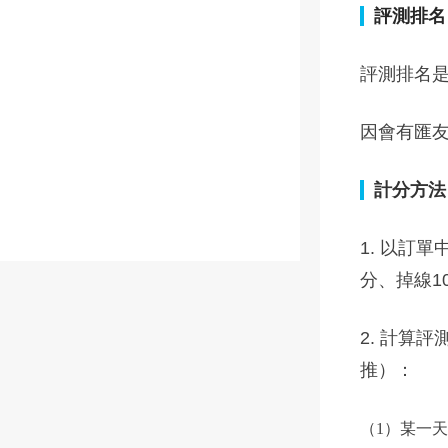
評測排名
評測排名
因會有匯友
計分方法
1. 以訂
分、掉線1
2. 計算
推）：
（1）某一