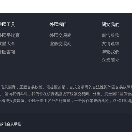
炒匯工具
外匯欄目
關於我們
外匯爭端寶
外匯交易商
廣告服務
軟體大全
虛假交易商
友情連結
外匯書籍
聯繫我們
企業簡介
監管信息屬實，正版交易軟體。需提醒的是，合規交易商的合法性與外匯交易故
，請向我們舉報，我們會在核實查證後下線該交易商。外匯、貴金屬和差價合約
，不構成投資建議。外匯平臺由客戶自行選擇，平臺操作帶來的風險，與FX110
0網誠信合規舉報