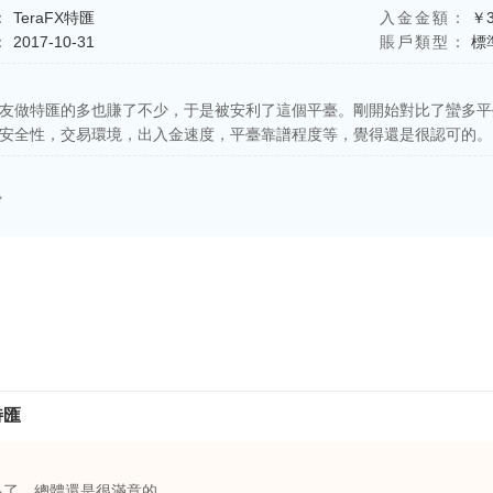
：
TeraFX特匯
入金金額：
￥3
：
2017-10-31
賬戶類型：
標
友做特匯的多也賺了不少，于是被安利了這個平臺。剛開始對比了蠻多平
安全性，交易環境，出入金速度，平臺靠譜程度等，覺得還是很認可的。
富
特匯
多了，總體還是很滿意的。