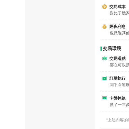
交易成本
對比了幾
隔夜利息
也做過其
交易環境
交易滑點
都在可以
訂單執行
開平倉速
卡盤掉線
做了一年
*上述内容的