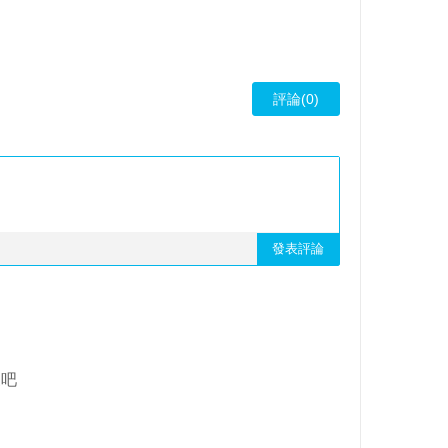
評論(0)
發表評論
象吧