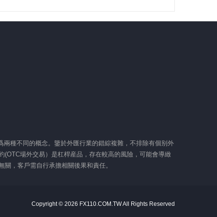
障爲兩種不同的概念。鑒於外匯行業的錯綜複雜，不排除有個别外
(OTC場外交易）是杠桿産品，存在較高的風險，可能會導緻
網無關，客戶需自行承擔相關後果和責任。
Copyright © 2026 FX110.COM.TW All Rights Reserved