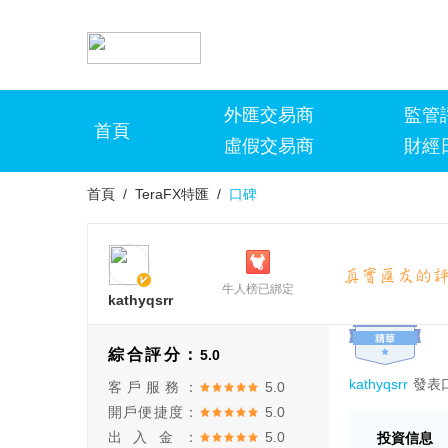
外匯交易商
監管
首頁
虛假交易商
財經
首頁
/
TeraFX特匯
/
口碑
牛人榜已綁定
kathyqsrr
綜合評分：
5.0
kathyqsrr
發表
客戶服務：
5.0
開戶便捷度：
5.0
出入金：
5.0
投資信息