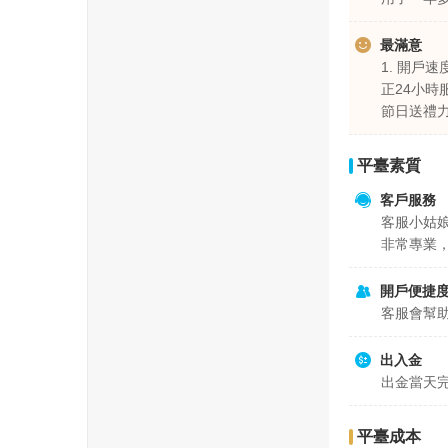
最滿意
1. 開戶
正24小時
節日送禮
平臺素質
客戶服務
客服小姑
非常專業
開戶便捷
客服會幫
出入金
出金當天
平臺成本