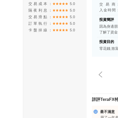
交易成本：
5.0
交 易 商
入金時間
隔夜利息：
5.0
交易滑點：
5.0
投資簡評
訂單執行：
5.0
因為身邊朋
卡盤掉線：
5.0
了解了資金
投資目的
零花錢,致
詳評TeraFX
最不滿意
用了一年