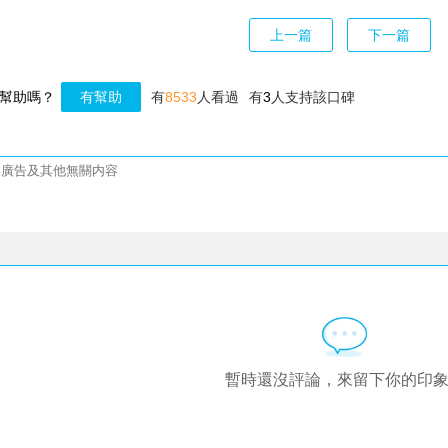
上一篇
下一篇
幫助嗎？
有幫助
有
8533
人看過
有
3
人支持該口碑
暫時還沒評論，來留下你的印