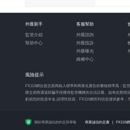
外匯新手
客服幫助
監管介紹
外匯諮詢
幫助中心
外匯投訴
外匯曝光
維權中心
風險提示
FX110網合規交易商錄入標準和商業化廣告的審核標準爲：
匯交易商通過欺騙手段獲得監管機構的合法註冊。如有此類情況
虧損您的投資本金,請理性投資。FX110網所列信息僅供參考
關於商業誠信的約定與舉報
商業誠信約定書
|
FX11