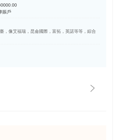
0000.00
準賬戶
臺，像艾福瑞，昆侖國際，富拓，英諾等等，綜合