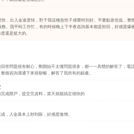
速度快，出入金速度快，對于我這種急性子感覺特別好。平臺點差也低，整體
服務。我平時工作忙，有的時候晚上下半夜咨詢基本都是秒回，好感度爆棚
力度還是挺大的。
娘回答問題很有耐心，剛開始不太懂問題很多，都一一具體的解答了，電
，整個咨詢溝通下來很順暢，解答了我所有的顧慮。
度
助完成開戶，提交完資料，當天就能搞定很快的
完成，入金基本上秒到賬，好感度激增。