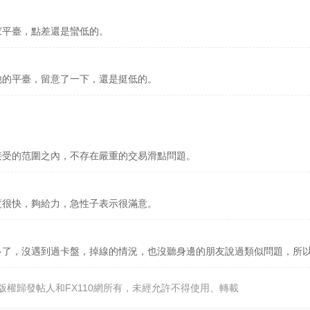
家平臺，點差還是蠻低的。
他的平臺，留意了一下，還是挺低的。
接受的范圍之內，不存在嚴重的交易滑點問題。
度很快，夠給力，急性子表示很滿意。
多了，沒遇到過卡盤，掉線的情況，也沒聽身邊的朋友說過類似問題，所
版權歸發帖人和FX110網所有，未經允許不得使用、轉載