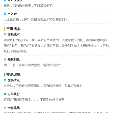
开户便捷度
很快，我的幾分鐘吧，客服幫我催了。
出入金
出金是真快，我有一次幾百美金才50分鐘就到了。
平臺成本
交易成本
聽說最低的是ECN，我不喜歡有手續費的，其次確實有門檻，最后客服推薦我
用VIP賬戶，我的VIP賬號加上返傭還不錯，歐美到手成本大概6美金左右，浮動
最低時候是4美金。
隔夜利息
周三三倍，發現有幾次變動。需要密切關注。
交易環境
交易滑点
有滑點，不過也有過正滑點，我自己沒發現，客服給我看的。
订单执行
這個月明顯快了很多。。。不斷進步就是好事
卡盘掉线