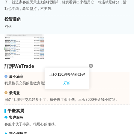
了，就這家客服天天主動讓我測試，確實看得出來很用心，相遇就是緣分，活
動也不錯，希望堅持，不要飄。
投資目的
泡妞
詳評WeTrade
上FX110網去發表口碑
最不满意
好的
我最擅長交易的指數竟然沒有積分？！
最满意
同名4個賬戶交易好多手了，積分換了個手機。出金7000美金幾小時到。
平臺素質
客户服务
客服小伙子專業。很用心的服務。