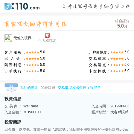
綜合評分
5.0
分
无他的境界
牛人榜綁定
5.0
5.0
客户服务：
开户便捷度：
5.0
5.0
出入金：
交易成本：
5.0
5.0
隔夜利息：
交易滑点：
5.0
5.0
订单执行：
卡盘掉线：
无他的境界
發表口碑
交易環境和出金速度很滿意
投資信息
交易商：
WeTrade
入金時間：
2019-03-06
入金金額：
￥35000.00
賬戶類型：
大客戶賬戶
投資簡評
出金快，點差低。其實一開始也是試試，我反饋手機登陸慢的平臺估計有5-6家