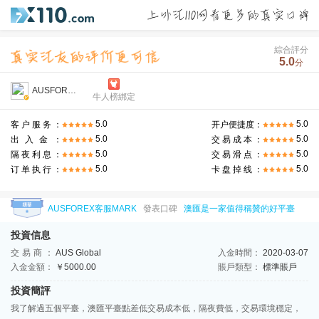
綜合評分
5.0
分
AUSFOREX客服MARK
牛人榜綁定
5.0
5.0
客户服务：
开户便捷度：
5.0
5.0
出入金：
交易成本：
5.0
5.0
隔夜利息：
交易滑点：
5.0
5.0
订单执行：
卡盘掉线：
AUSFOREX客服MARK
發表口碑
澳匯是一家值得稱贊的好平臺
投資信息
交易商：
AUS Global
入金時間：
2020-03-07
入金金額：
￥5000.00
賬戶類型：
標準賬戶
投資簡評
我了解過五個平臺，澳匯平臺點差低交易成本低，隔夜費低，交易環境穩定，