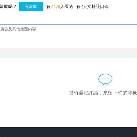
幫助嗎？
有幫助
有
2789
人看過
有
2
人支持該口碑
暫時還沒評論，來留下你的印