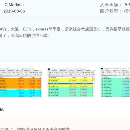
：
IC Markets
入金金額：
￥7
：
2019-09-06
賬戶類型：
標
AVa，大通，ECN，exness等平臺，后來綜合考慮還是IC，因為很
c做了，跟我反饋的也很不錯。
ts
一年多了，暫時還沒有發現不滿意的地方