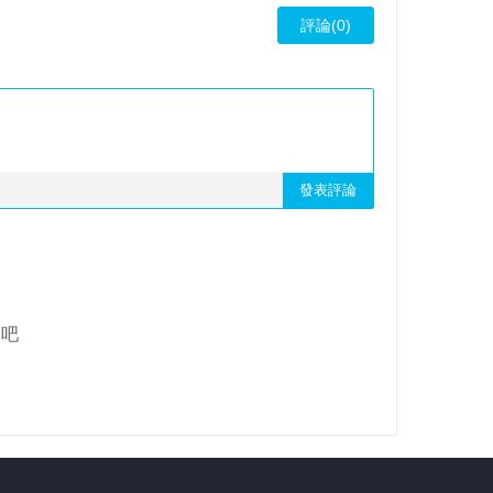
評論(0)
發表評論
象吧