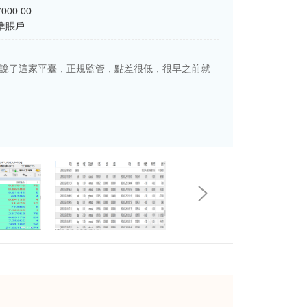
000.00
準賬戶
早就聽說了這家平臺，正規監管，點差很低，很早之前就