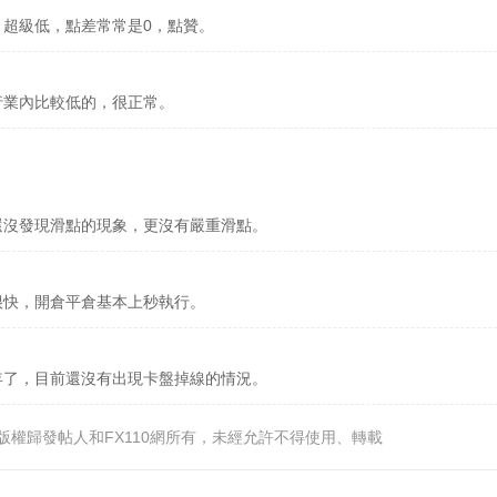
，超級低，點差常常是0，點贊。
行業內比較低的，很正常。
還沒發現滑點的現象，更沒有嚴重滑點。
很快，開倉平倉基本上秒執行。
年了，目前還沒有出現卡盤掉線的情況。
版權歸發帖人和FX110網所有，未經允許不得使用、轉載