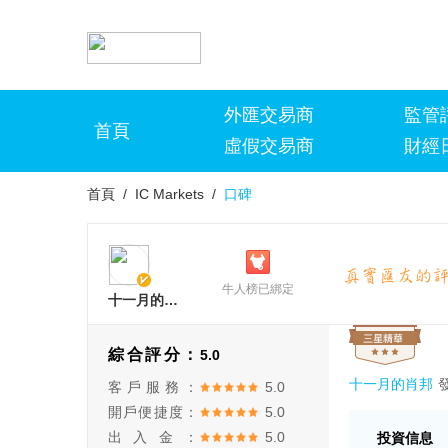
外匯交易商
監管
首頁
虛假交易商
財經
首頁
/
IC Markets
/
口碑
牛人榜已綁定
十一月的肖邦
綜合評分：
5.0
十一月的肖邦
客戶服務：
5.0
開戶便捷度：
5.0
出入金：
5.0
投資信息