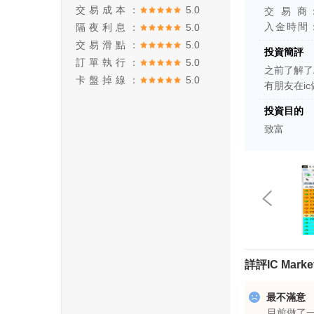
交易成本：
5.0
交 易 商
入金時間
隔夜利息：
5.0
交易滑點：
5.0
投資簡評
訂單執行：
5.0
之前了解了
卡盤掉線：
5.0
有朋友在i
投資目的
致富
詳評IC Marke
最不滿意
目前做了