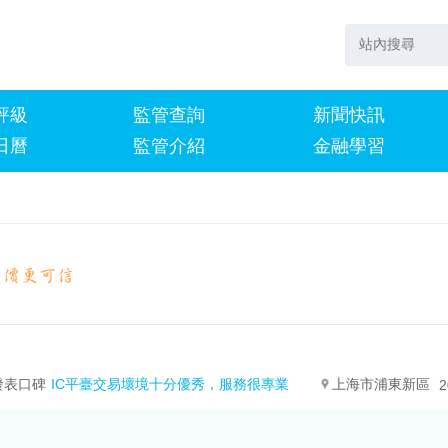
評級
監管查詢
新聞快訊
日曆
監管介紹
金融學習
發表口碑
IC平臺交易壞境十分優秀，服務很專業
上海市浦東新區
2