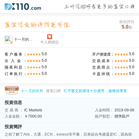
綜合評分
5.0
分
十一月的肖邦
牛人榜綁定
5.0
5.0
客户服务：
开户便捷度：
5.0
5.0
出入金：
交易成本：
5.0
5.0
隔夜利息：
交易滑点：
5.0
5.0
订单执行：
卡盘掉线：
十一月的肖邦
發表口碑
IC平臺交易壞境十分優秀，服務很專業
投資信息
交易商：
IC Markets
入金時間：
2019-09-06
入金金額：
￥7000.00
賬戶類型：
標準賬戶
投資簡評
之前了解了AVa，大通，ECN，exness等平臺，后來綜合考慮還是IC，因為很