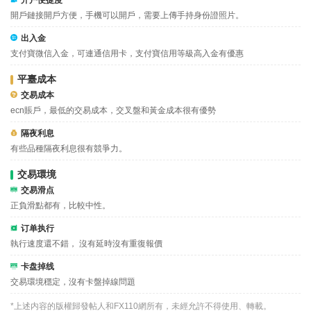
开户便捷度
開戶鏈接開戶方便，手機可以開戶，需要上傳手持身份證照片。
出入金
支付寶微信入金，可連通信用卡，支付寶信用等級高入金有優惠
平臺成本
交易成本
ecn賬戶，最低的交易成本，交叉盤和黃金成本很有優勢
隔夜利息
有些品種隔夜利息很有競爭力。
交易環境
交易滑点
正負滑點都有，比較中性。
订单执行
執行速度還不錯， 沒有延時沒有重復報價
卡盘掉线
交易環境穩定，沒有卡盤掉線問題
*上述内容的版權歸發帖人和FX110網所有，未經允許不得使用、轉載。