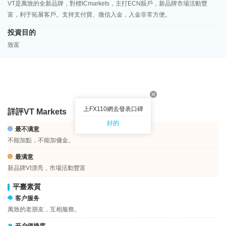
VT是萬致的全新品牌，對標ICmarkets，主打ECN賬戶，新品牌市場活動豐
富，利于拓展客戶。支持支付寶、微信入金，入金非常方便。
投資目的
致富
上FX110網去發表口碑
詳評VT Markets
好的
最不满意
不能加點，不能加傭金。
最满意
新品牌VI漂亮，市場活動豐富
平臺素質
客户服务
萬致的老朋友，互相服務。