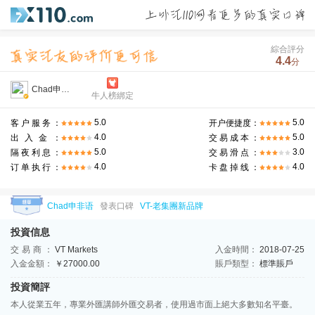
綜合評分
4.4
分
Chad申非语
牛人榜綁定
5.0
5.0
客户服务：
开户便捷度：
4.0
5.0
出入金：
交易成本：
5.0
3.0
隔夜利息：
交易滑点：
4.0
4.0
订单执行：
卡盘掉线：
Chad申非语
發表口碑
VT-老集團新品牌
投資信息
交易商：
VT Markets
入金時間：
2018-07-25
入金金額：
￥27000.00
賬戶類型：
標準賬戶
投資簡評
本人從業五年，專業外匯講師外匯交易者，使用過市面上絕大多數知名平臺。