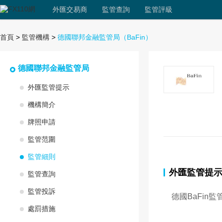
外匯交易商
監管查詢
監管評級
首頁
>
監管機構
>
德國聯邦金融監管局
（BaFin）
德國聯邦金融監管局
外匯監管提示
機構簡介
牌照申請
監管范圍
監管細則
外匯監管提
監管查詢
監管投訴
德國BaFi
處罰措施