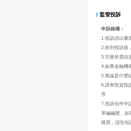
監管投訴
申訴維權：
1.投訴請以書
2.收到投訴後
3.完善所需信
4.如果金融機
5.無論是什
6.證券投資
序
7.投訴信件
單編編號，如
購買，請告知