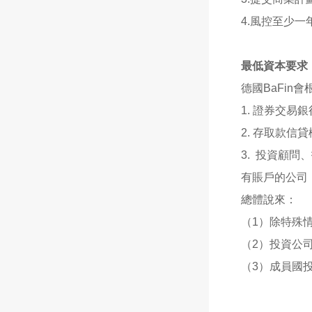
4.風控至少
最低資本要求
德國BaFi
1. 證券交易
2. 存取款信
3. 投資顧
有賬戶的公司
總體說來：
（1）除特殊
（2）投資公
（3）成員國