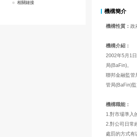
相關鏈接
機構簡介
機構性質：
政
機構介紹：
2002年5月
局(BaFin)。
聯邦金融監管
管局(BaFin
機構職能：
1.對市場準入
2.對公司日
處罰的方式有