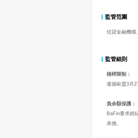
監管范圍
信貸金融機構
監管細則
槓桿限制：
遵循歐盟3月2
負余額保護：
BaFin要
承擔。