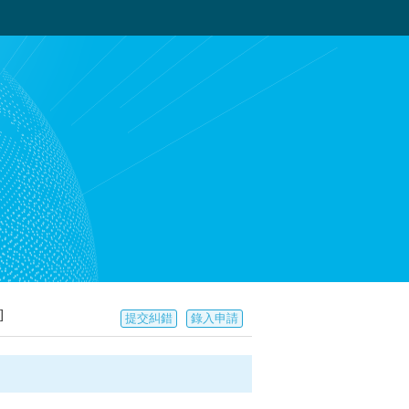
]
提交糾錯
錄入申請