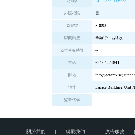
公司名
AC Global Limited
外匯權限
是
監管號
SD098
牌照類型
金融衍生品牌照
監管生效時間
--
電話
+248 4224844
郵箱
info@acforex.sc; suppo
地址
Espace Building, Unit N
監管機構
|
|
|
關於我們
聯繫我們
廣告服務