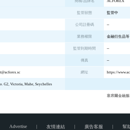
簡稱/品牌名
ACFOREX
監管狀態
監管中
公司註冊碼
--
業務權限
金融衍生品等
監管到期時間
--
傳真
--
rt@acforex.sc
網址
https://www.ac
o. G2, Victoria, Mahe, Seychelles
塞席爾金融服
Advertise
|
|
|
友情連結
廣告客服
幫