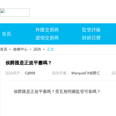
外匯交易商
監管評級
首頁
虛假交易商
財經日曆
首頁
維權中心
諮詢
正文
>
>
>
侯爵匯是正規平臺嗎？
諮詢用戶：
Cjl888
諮詢平臺：
MarquisFX侯爵汇
諮
侯爵匯是正規平臺嗎？受瓦努阿圖監管可靠嗎？