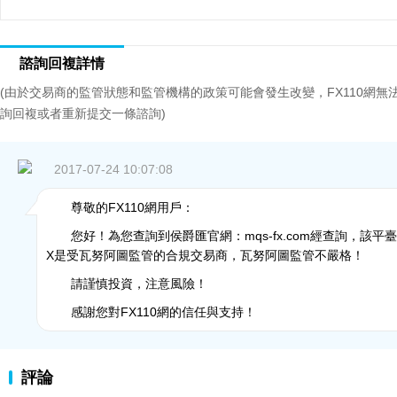
諮詢回複詳情
(由於交易商的監管狀態和監管機構的政策可能會發生改變，FX110網
詢回複或者重新提交一條諮詢)
2017-07-24 10:07:08
尊敬的FX110網用戶：
您好！為您查詢到侯爵匯官網：mqs-fx.com經查詢，該平臺域
X是受瓦努阿圖監管的合規交易商，瓦努阿圖監管不嚴格！
請謹慎投資，注意風險！
感謝您對FX110網的信任與支持！
評論