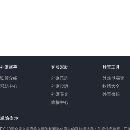
外匯新手
客服幫助
炒匯工具
監管介紹
外匯諮詢
外匯爭端寶
幫助中心
外匯投訴
軟體大全
外匯曝光
外匯書籍
維權中心
風險提示
FX110網合規交易商錄入標準和商業化廣告的審核標準爲：監管信息屬實，