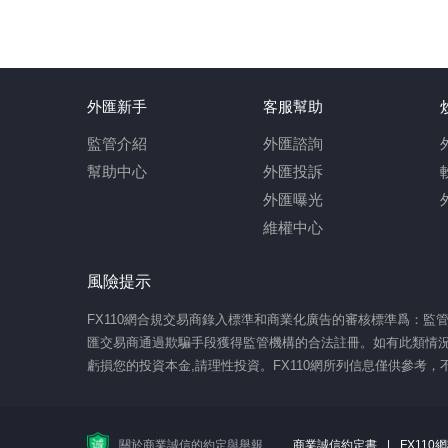
外匯新手
客服幫助
監管介紹
外匯諮詢
幫助中心
外匯投訴
外匯曝光
維權中心
風險提示
FX110網合規交易商錄入標準和商業化廣告的審核標準爲：
匯交易商通過欺騙手段獲得監管機構的合法註冊。如有此類情況
虧損您的投資本金,請理性投資。FX110網所列信息僅供參考
關於商業誠信的約定與舉報
商業誠信約定書
|
FX11