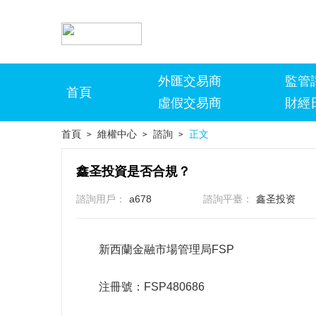
外匯交易商
監管
首頁
虛假交易商
財經
首頁
維權中心
諮詢
正文
>
>
>
鑫圣投資是否合規？
諮詢用戶：
a678
諮詢平臺：
鑫圣投资
新西蘭金融市場管理局FSP
注冊號：FSP480686