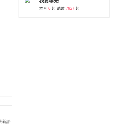
我要曝光
本月
6
起 總數
7927
起
最新諮