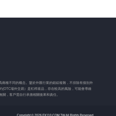
障爲兩種不同的概念。鑒於外匯行業的錯綜複雜，不排除有個别外
(OTC場外交易）是杠桿産品，存在較高的風險，可能會導緻
網無關，客戶需自行承擔相關後果和責任。
Copyright © 2026 FX110.COM.TW All Rights Reserved