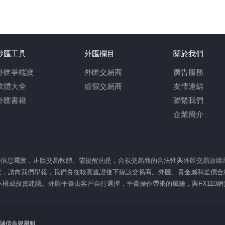
炒匯工具
外匯欄目
關於我們
外匯爭端寶
外匯交易商
廣告服務
軟體大全
虛假交易商
友情連結
外匯書籍
聯繫我們
企業簡介
監管信息屬實，正版交易軟體。需提醒的是，合規交易商的合法性與外匯交易故
，請向我們舉報，我們會在核實查證後下線該交易商。外匯、貴金屬和差價合約
，不構成投資建議。外匯平臺由客戶自行選擇，平臺操作帶來的風險，與FX110
0網誠信合規舉報