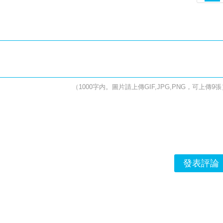
（1000字内。圖片請上傳GIF,JPG,PNG，可上傳9張
發表評論