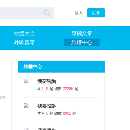

登入
註冊
軟體大全
專欄文章
外匯書籍
維權中心
維權中心
我要諮詢
本月
9
起 總數
22296
起
我要投訴
本月
5
起 總數
8901
起