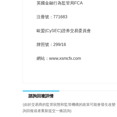
英國金融行為監管局FCA
注冊號：771683
歐盟(CySEC)證券交易委員會
牌照號：299/16
網站：www.xsmcfx.com
諮詢回複詳情
(由於交易商的監管狀態和監管機構的政策可能會發生改變
詢回複或者重新提交一條諮詢)