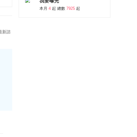
我要曝光
本月
4
起 總數
7925
起
最新諮