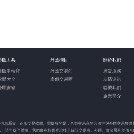
炒匯工具
外匯欄目
關於我們
外匯爭端寶
外匯交易商
廣告服務
軟體大全
虛假交易商
友情連結
外匯書籍
聯繫我們
企業簡介
監管信息屬實，正版交易軟體。需提醒的是，合規交易商的合法性與外匯交易故
，請向我們舉報，我們會在核實查證後下線該交易商。外匯、貴金屬和差價合約