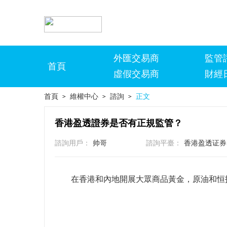
外匯交易商
監管
首頁
虛假交易商
財經
首頁
維權中心
諮詢
正文
>
>
>
香港盈透證券是否有正規監管？
諮詢用戶：
帅哥
諮詢平臺：
香港盈透证券
在香港和內地開展大眾商品黃金，原油和恒