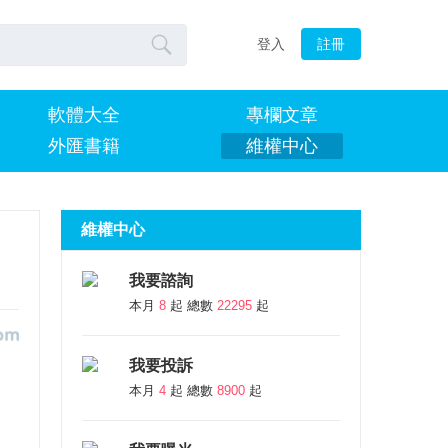

登入
註冊
軟體大全
專欄文章
外匯書籍
維權中心
維權中心
我要諮詢
本月
8
起 總數
22295
起
我要投訴
本月
4
起 總數
8900
起