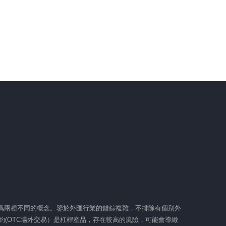
障爲兩種不同的概念。鑒於外匯行業的錯綜複雜，不排除有個别外
(OTC場外交易）是杠桿産品，存在較高的風險，可能會導緻