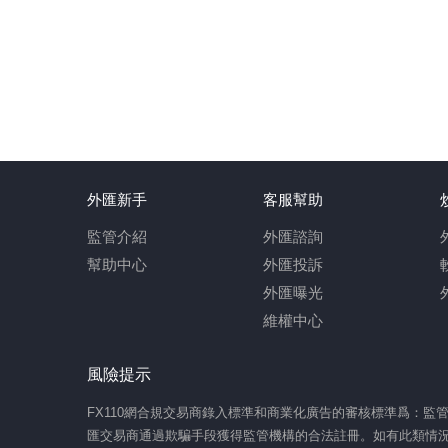
外匯新手
客服幫助
監管介紹
外匯諮詢
幫助中心
外匯投訴
外匯曝光
維權中心
風險提示
FX110網合規交易商錄入標準和商業化廣告的審核標準爲：
匯交易商通過欺騙手段獲得監管機構的合法註冊。如有此類情況