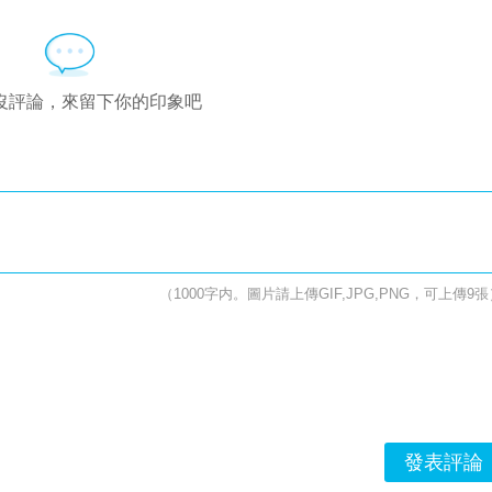
沒評論，來留下你的印象吧
（1000字内。圖片請上傳GIF,JPG,PNG，可上傳9張
發表評論