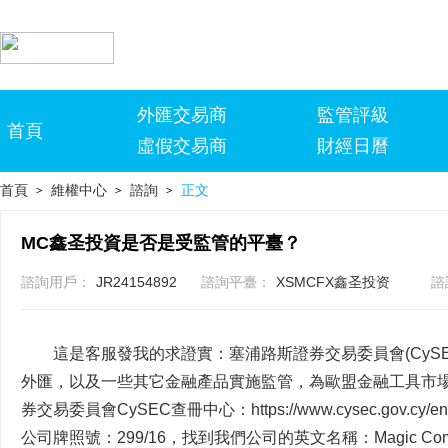
外匯交易商
監管評級
首頁
虛假交易商
財經日曆
首頁
維權中心
諮詢
正文
>
>
>
MC鑫圣投資是否是受監管的平臺？
諮詢用戶：
JR24154892
諮詢平臺：
XSMCFX鑫圣投资
諮
這是客服發我的求證實：塞浦路斯證券交易委員會(CyS
外匯，以及一些其它金融產品實施監管，為歐盟金融工具市
券交易委員會CySEC查冊中心：https://www.cysec.gov
公司牌照號：299/16，找到我們公司的英文名稱：Magic Com