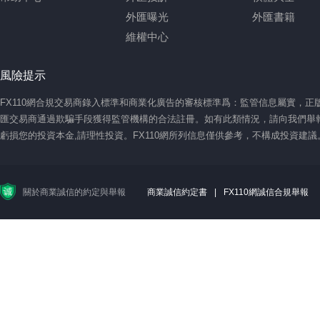
外匯曝光
外匯書籍
維權中心
風險提示
FX110網合規交易商錄入標準和商業化廣告的審核標準爲：監管信息屬實，
匯交易商通過欺騙手段獲得監管機構的合法註冊。如有此類情況，請向我們舉報
虧損您的投資本金,請理性投資。FX110網所列信息僅供參考，不構成投資建
關於商業誠信的約定與舉報
商業誠信約定書
|
FX110網誠信合規舉報