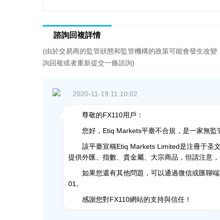
諮詢回複詳情
(由於交易商的監管狀態和監管機構的政策可能會發生改變
詢回複或者重新提交一條諮詢)
2020-11-19 11:10:02
尊敬的FX110用戶：
您好，Etiq Markets平臺不合規，是一家
該平臺宣稱Etiq Markets Limited是注
提供外匯、指數、貴金屬、大宗商品，但請注意，
如果您還有其他問題，可以通過微信或匯聊端聯系
01。
感謝您對FX110網站的支持與信任！