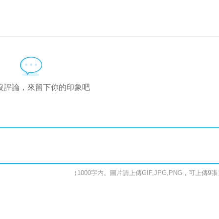
沒評論，來留下你的印象吧
（1000字内。圖片請上傳GIF,JPG,PNG，可上傳9張