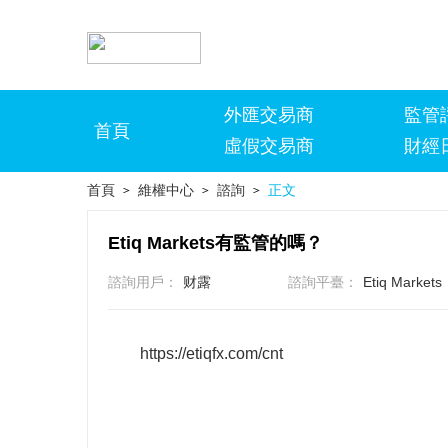
外匯交易商
監管
首頁
虛假交易商
財經
首頁
維權中心
諮詢
正文
>
>
>
Etiq Markets有監管的嗎？
諮詢用戶：
财露
諮詢平臺：
Etiq Markets
https://etiqfx.com/cnt