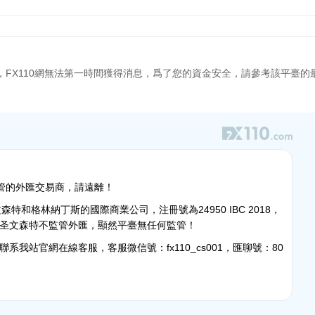
，FX110網無法第一時間獲得消息，爲了您的資金安全，請參考該平臺的
無監管的外匯交易商，請遠離！
冊于圣文森特和格林納丁斯的國際商業公司，注冊號為24950 IBC 2018，
圣文森特不監管外匯，顯然平臺無任何監管！
我站官網在線客服，客服微信號：fx110_cs001，匯聊號：80