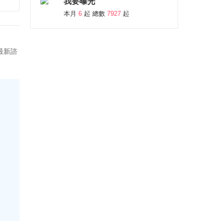
我要曝光
本月
6
起 總數
7927
起
最新諮