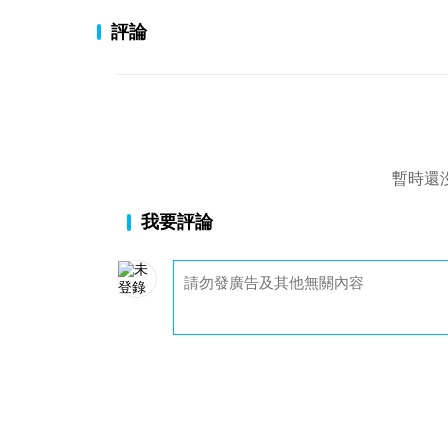
評論
暫時還
我要評論