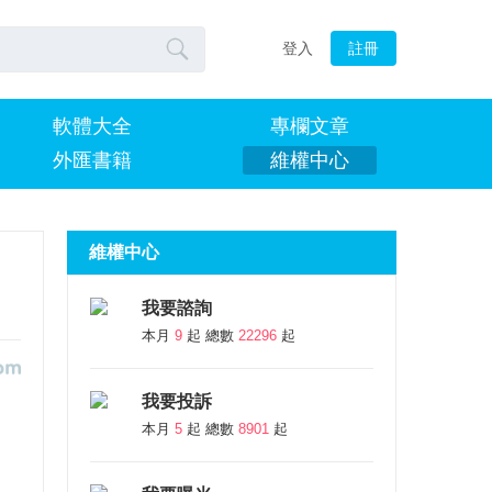

登入
註冊
軟體大全
專欄文章
外匯書籍
維權中心
維權中心
我要諮詢
本月
9
起 總數
22296
起
我要投訴
本月
5
起 總數
8901
起