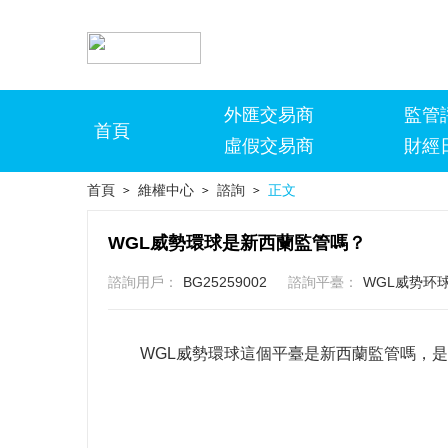
外匯交易商
監管
首頁
虛假交易商
財經
首頁
維權中心
諮詢
正文
>
>
>
WGL威勢環球是新西蘭監管嗎？
諮詢用戶：
BG25259002
諮詢平臺：
WGL威势环
WGL威勢環球這個平臺是新西蘭監管嗎，