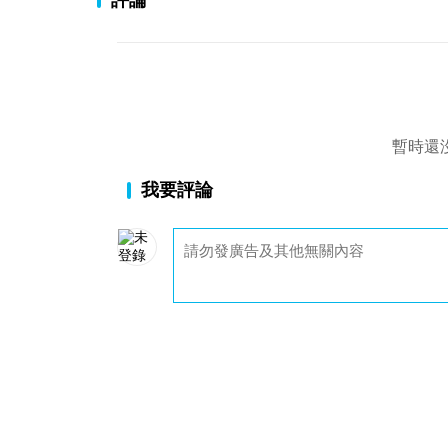
評論
暫時還
我要評論