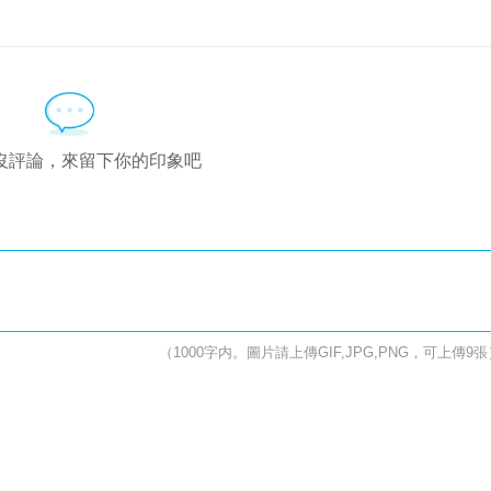
沒評論，來留下你的印象吧
（1000字内。圖片請上傳GIF,JPG,PNG，可上傳9張