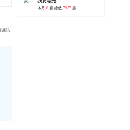
我要曝光
本月
6
起 總數
7927
起
最新諮