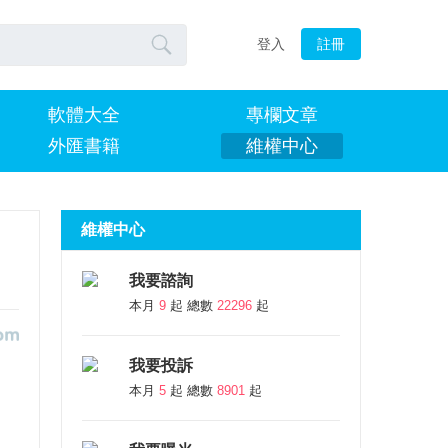

登入
註冊
軟體大全
專欄文章
外匯書籍
維權中心
維權中心
我要諮詢
本月
9
起 總數
22296
起
我要投訴
本月
5
起 總數
8901
起