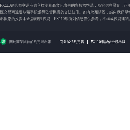
FX110網合規交易商錄入標準和商業化廣告的審核標準爲：監管信息屬實，
匯交易商通過欺騙手段獲得監管機構的合法註冊。如有此類情況，請向我們舉報
虧損您的投資本金,請理性投資。FX110網所列信息僅供參考，不構成投資建
關於商業誠信的約定與舉報
商業誠信約定書
|
FX110網誠信合規舉報