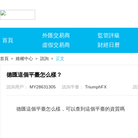
外匯交易商
監管評級
首頁
虛假交易商
財經日曆
首頁
維權中心
諮詢
正文
>
>
>
德匯這個平臺怎么樣？
諮詢用戶：
MY28631305
諮詢平臺：
TriumphFX
諮
德匯這個平臺怎么樣，可以查到這個平臺的資質嗎